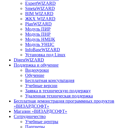
ExpertWIZARD
SmetaWIZARD
BIM WIZARD
ЖКХ WIZARD
PlanWIZARD
Модуль ПИР
Модуль ПНР
Модуль НМЦК
Модуль УНЦС
InfoBaseWIZARD
Установка под Linux
DigestWIZARD
Поддержка и обучение
Видеоуроки
Обучение
Бесплатная консультация
Учебные версии
Заявка в техническую поддержку
Удаленная техническая поддержка
Бесплатная демонстрация программных продуктов
«ВИЗАРДСОФТ»
Магазин «ВИЗАРДСОФТ»
Сотрудничество
Учебные центры
Партнеры