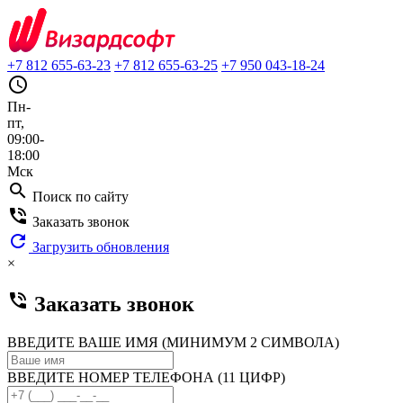
+7 812 655-63-23
+7 812 655-63-25
+7 950 043-18-24
query_builder
Пн-
пт,
09:00-
18:00
Мск
search
Поиск по сайту
phone_in_talk
Заказать звонок
refresh
Загрузить обновления
×
phone_in_talk
Заказать звонок
ВВЕДИТЕ ВАШЕ ИМЯ (МИНИМУМ 2 СИМВОЛА)
ВВЕДИТЕ НОМЕР ТЕЛЕФОНА (11 ЦИФР)