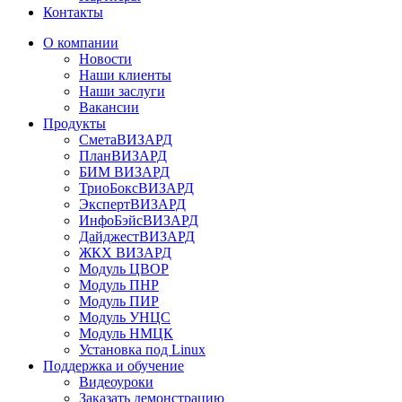
Контакты
О компании
Новости
Наши клиенты
Наши заслуги
Вакансии
Продукты
СметаВИЗАРД
ПланВИЗАРД
БИМ ВИЗАРД
ТриоБоксВИЗАРД
ЭкспертВИЗАРД
ИнфоБэйсВИЗАРД
ДайджестВИЗАРД
ЖКХ ВИЗАРД
Модуль ЦВОР
Модуль ПНР
Модуль ПИР
Модуль УНЦС
Модуль НМЦК
Установка под Linux
Поддержка и обучение
Видеоуроки
Заказать демонстрацию