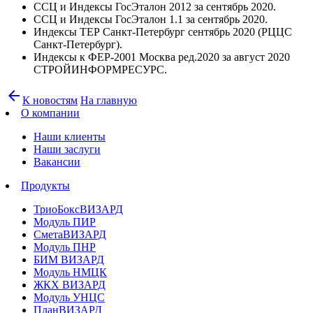
ССЦ и Индексы ГосЭталон 2012 за сентябрь 2020.
ССЦ и Индексы ГосЭталон 1.1 за сентябрь 2020.
Индексы ТЕР Санкт-Петербург сентябрь 2020 (РЦЦС
Санкт-Петербург).
Индексы к ФЕР-2001 Москва ред.2020 за август 2020
СТРОЙИНФОРМРЕСУРС.
arrow_back
К новостям
На главную
О компании
Наши клиенты
Наши заслуги
Вакансии
Продукты
ТриоБоксВИЗАРД
Модуль ПИР
СметаВИЗАРД
Модуль ПНР
БИМ ВИЗАРД
Модуль НМЦК
ЖКХ ВИЗАРД
Модуль УНЦС
ПланВИЗАРД