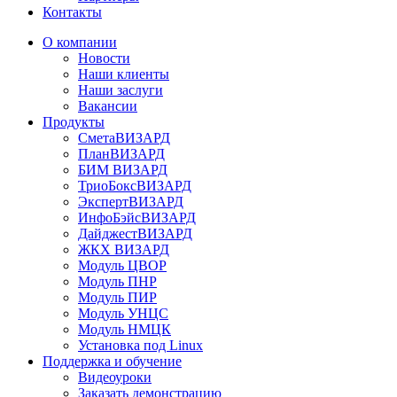
Контакты
О компании
Новости
Наши клиенты
Наши заслуги
Вакансии
Продукты
СметаВИЗАРД
ПланВИЗАРД
БИМ ВИЗАРД
ТриоБоксВИЗАРД
ЭкспертВИЗАРД
ИнфоБэйсВИЗАРД
ДайджестВИЗАРД
ЖКХ ВИЗАРД
Модуль ЦВОР
Модуль ПНР
Модуль ПИР
Модуль УНЦС
Модуль НМЦК
Установка под Linux
Поддержка и обучение
Видеоуроки
Заказать демонстрацию