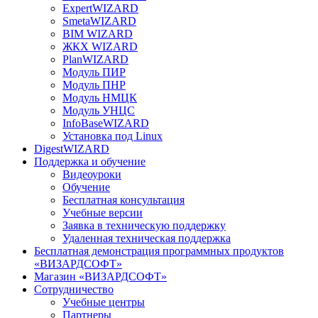
ExpertWIZARD
SmetaWIZARD
BIM WIZARD
ЖКХ WIZARD
PlanWIZARD
Модуль ПИР
Модуль ПНР
Модуль НМЦК
Модуль УНЦС
InfoBaseWIZARD
Установка под Linux
DigestWIZARD
Поддержка и обучение
Видеоуроки
Обучение
Бесплатная консультация
Учебные версии
Заявка в техническую поддержку
Удаленная техническая поддержка
Бесплатная демонстрация программных продуктов
«ВИЗАРДСОФТ»
Магазин «ВИЗАРДСОФТ»
Сотрудничество
Учебные центры
Партнеры