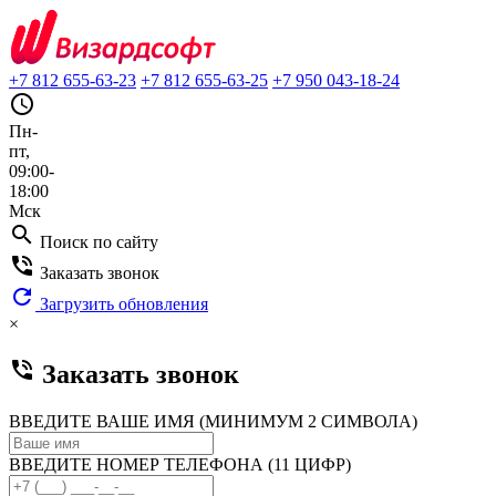
+7 812 655-63-23
+7 812 655-63-25
+7 950 043-18-24
query_builder
Пн-
пт,
09:00-
18:00
Мск
search
Поиск по сайту
phone_in_talk
Заказать звонок
refresh
Загрузить обновления
×
phone_in_talk
Заказать звонок
ВВЕДИТЕ ВАШЕ ИМЯ (МИНИМУМ 2 СИМВОЛА)
ВВЕДИТЕ НОМЕР ТЕЛЕФОНА (11 ЦИФР)