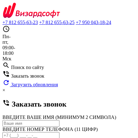
+7 812 655-63-23
+7 812 655-63-25
+7 950 043-18-24
query_builder
Пн-
пт,
09:00-
18:00
Мск
search
Поиск по сайту
phone_in_talk
Заказать звонок
refresh
Загрузить обновления
×
phone_in_talk
Заказать звонок
ВВЕДИТЕ ВАШЕ ИМЯ (МИНИМУМ 2 СИМВОЛА)
ВВЕДИТЕ НОМЕР ТЕЛЕФОНА (11 ЦИФР)