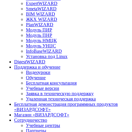
ExpertWIZARD
SmetaWIZARD
BIM WIZARD
ЖКХ WIZARD
PlanWIZARD
Модуль ПИР
Модуль ПНР
Модуль НМЦК
Модуль УНЦС
InfoBaseWIZARD
Установка под Linux
DigestWIZARD
Поддержка и обучение
Видеоуроки
Обучение
Бесплатная консультация
Учебные версии
Заявка в техническую поддержку
Удаленная техническая поддержка
Бесплатная демонстрация программных продуктов
«ВИЗАРДСОФТ»
Магазин «ВИЗАРДСОФТ»
Сотрудничество
Учебные центры
Партнеры