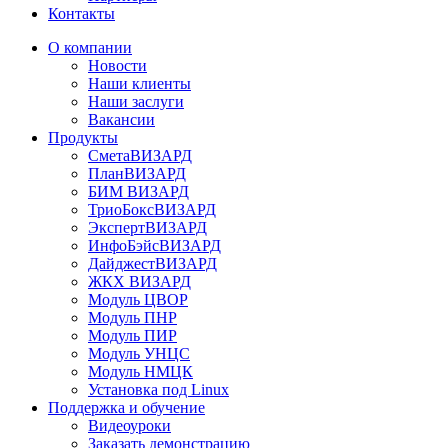
Контакты
О компании
Новости
Наши клиенты
Наши заслуги
Вакансии
Продукты
СметаВИЗАРД
ПланВИЗАРД
БИМ ВИЗАРД
ТриоБоксВИЗАРД
ЭкспертВИЗАРД
ИнфоБэйсВИЗАРД
ДайджестВИЗАРД
ЖКХ ВИЗАРД
Модуль ЦВОР
Модуль ПНР
Модуль ПИР
Модуль УНЦС
Модуль НМЦК
Установка под Linux
Поддержка и обучение
Видеоуроки
Заказать демонстрацию