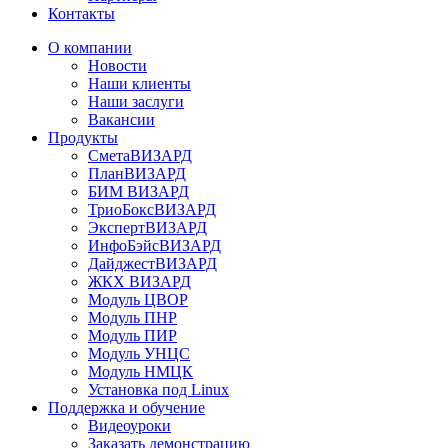
Контакты
О компании
Новости
Наши клиенты
Наши заслуги
Вакансии
Продукты
СметаВИЗАРД
ПланВИЗАРД
БИМ ВИЗАРД
ТриоБоксВИЗАРД
ЭкспертВИЗАРД
ИнфоБэйсВИЗАРД
ДайджестВИЗАРД
ЖКХ ВИЗАРД
Модуль ЦВОР
Модуль ПНР
Модуль ПИР
Модуль УНЦС
Модуль НМЦК
Установка под Linux
Поддержка и обучение
Видеоуроки
Заказать демонстрацию