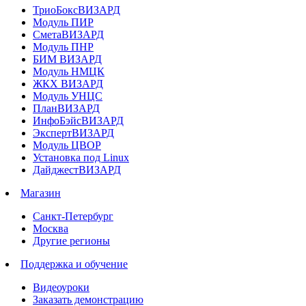
ТриоБоксВИЗАРД
Модуль ПИР
СметаВИЗАРД
Модуль ПНР
БИМ ВИЗАРД
Модуль НМЦК
ЖКХ ВИЗАРД
Модуль УНЦС
ПланВИЗАРД
ИнфоБэйсВИЗАРД
ЭкспертВИЗАРД
Модуль ЦВОР
Установка под Linux
ДайджестВИЗАРД
Магазин
Санкт-Петербург
Москва
Другие регионы
Поддержка и обучение
Видеоуроки
Заказать демонстрацию