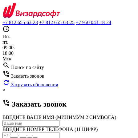
+7 812 655-63-23
+7 812 655-63-25
+7 950 043-18-24
query_builder
Пн-
пт,
09:00-
18:00
Мск
search
Поиск по сайту
phone_in_talk
Заказать звонок
refresh
Загрузить обновления
×
phone_in_talk
Заказать звонок
ВВЕДИТЕ ВАШЕ ИМЯ (МИНИМУМ 2 СИМВОЛА)
ВВЕДИТЕ НОМЕР ТЕЛЕФОНА (11 ЦИФР)