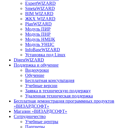
ExpertWIZARD
SmetaWIZARD
BIM WIZARD
ЖКХ WIZARD
PlanWIZARD
Модуль ПИР
Модуль ПНР
Модуль НМЦК
Модуль УНЦС
InfoBaseWIZARD
Установка под Linux
DigestWIZARD
Поддержка и обучение
Видеоуроки
Обучение
Бесплатная консультация
Учебные версии
Заявка в техническую поддержку
Удаленная техническая поддержка
Бесплатная демонстрация программных продуктов
«ВИЗАРДСОФТ»
Магазин «ВИЗАРДСОФТ»
Сотрудничество
Учебные центры
Партнеры