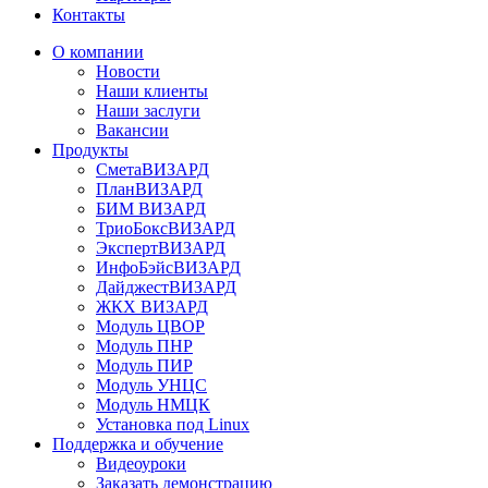
Контакты
О компании
Новости
Наши клиенты
Наши заслуги
Вакансии
Продукты
СметаВИЗАРД
ПланВИЗАРД
БИМ ВИЗАРД
ТриоБоксВИЗАРД
ЭкспертВИЗАРД
ИнфоБэйсВИЗАРД
ДайджестВИЗАРД
ЖКХ ВИЗАРД
Модуль ЦВОР
Модуль ПНР
Модуль ПИР
Модуль УНЦС
Модуль НМЦК
Установка под Linux
Поддержка и обучение
Видеоуроки
Заказать демонстрацию