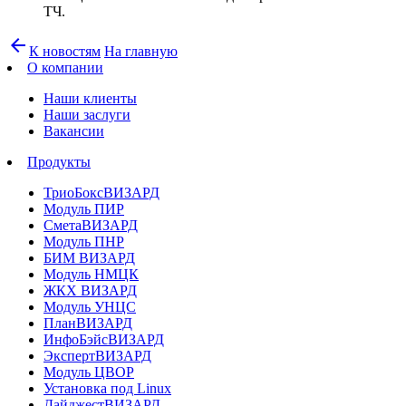
ТЧ.
arrow_back
К новостям
На главную
О компании
Наши клиенты
Наши заслуги
Вакансии
Продукты
ТриоБоксВИЗАРД
Модуль ПИР
СметаВИЗАРД
Модуль ПНР
БИМ ВИЗАРД
Модуль НМЦК
ЖКХ ВИЗАРД
Модуль УНЦС
ПланВИЗАРД
ИнфоБэйсВИЗАРД
ЭкспертВИЗАРД
Модуль ЦВОР
Установка под Linux
ДайджестВИЗАРД