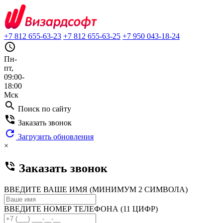
+7 812 655-63-23
+7 812 655-63-25
+7 950 043-18-24
query_builder
Пн-
пт,
09:00-
18:00
Мск
search
Поиск по сайту
phone_in_talk
Заказать звонок
refresh
Загрузить обновления
×
phone_in_talk
Заказать звонок
ВВЕДИТЕ ВАШЕ ИМЯ (МИНИМУМ 2 СИМВОЛА)
ВВЕДИТЕ НОМЕР ТЕЛЕФОНА (11 ЦИФР)