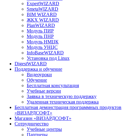
ExpertWIZARD
SmetaWIZARD
BIM WIZARD
ЖКХ WIZARD
PlanWIZARD
Модуль ПИР
Модуль ПНР
Модуль НМЦК
Модуль УНЦС
InfoBaseWIZARD
Установка под Linux
DigestWIZARD
Поддержка и обучение
Видеоуроки
Обучение
Бесплатная консультация
Учебные версии
Заявка в техническую поддержку
Удаленная техническая поддержка
Бесплатная демонстрация программных продуктов
«ВИЗАРДСОФТ»
Магазин «ВИЗАРДСОФТ»
Сотрудничество
Учебные центры
Партнеры