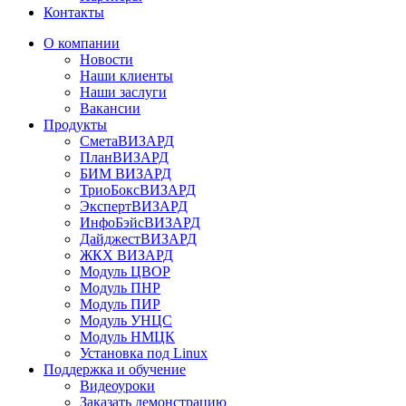
Контакты
О компании
Новости
Наши клиенты
Наши заслуги
Вакансии
Продукты
СметаВИЗАРД
ПланВИЗАРД
БИМ ВИЗАРД
ТриоБоксВИЗАРД
ЭкспертВИЗАРД
ИнфоБэйсВИЗАРД
ДайджестВИЗАРД
ЖКХ ВИЗАРД
Модуль ЦВОР
Модуль ПНР
Модуль ПИР
Модуль УНЦС
Модуль НМЦК
Установка под Linux
Поддержка и обучение
Видеоуроки
Заказать демонстрацию