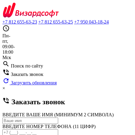
+7 812 655-63-23
+7 812 655-63-25
+7 950 043-18-24
query_builder
Пн-
пт,
09:00-
18:00
Мск
search
Поиск по сайту
phone_in_talk
Заказать звонок
refresh
Загрузить обновления
×
phone_in_talk
Заказать звонок
ВВЕДИТЕ ВАШЕ ИМЯ (МИНИМУМ 2 СИМВОЛА)
ВВЕДИТЕ НОМЕР ТЕЛЕФОНА (11 ЦИФР)