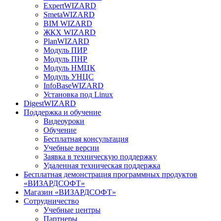
ExpertWIZARD
SmetaWIZARD
BIM WIZARD
ЖКХ WIZARD
PlanWIZARD
Модуль ПИР
Модуль ПНР
Модуль НМЦК
Модуль УНЦС
InfoBaseWIZARD
Установка под Linux
DigestWIZARD
Поддержка и обучение
Видеоуроки
Обучение
Бесплатная консультация
Учебные версии
Заявка в техническую поддержку
Удаленная техническая поддержка
Бесплатная демонстрация программных продуктов
«ВИЗАРДСОФТ»
Магазин «ВИЗАРДСОФТ»
Сотрудничество
Учебные центры
Партнеры