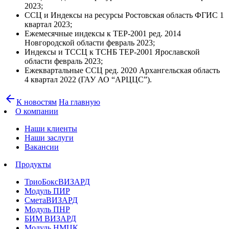
2023;
ССЦ и Индексы на ресурсы Ростовская область ФГИС 1
квартал 2023;
Ежемесячные индексы к ТЕР-2001 ред. 2014
Новгородской области февраль 2023;
Индексы и ТССЦ к ТСНБ ТЕР-2001 Ярославской
области февраль 2023;
Ежеквартальные ССЦ ред. 2020 Архангельская область
4 квартал 2022 (ГАУ АО “АРЦЦС”).
arrow_back
К новостям
На главную
О компании
Наши клиенты
Наши заслуги
Вакансии
Продукты
ТриоБоксВИЗАРД
Модуль ПИР
СметаВИЗАРД
Модуль ПНР
БИМ ВИЗАРД
Модуль НМЦК