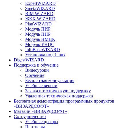
ExpertWIZARD
SmetaWIZARD
BIM WIZARD
ЖКХ WIZARD
PlanWIZARD
Модуль ПИР
Модуль ПНР
Модуль НМЦК
Модуль УНЦС
InfoBaseWIZARD
Установка под Linux
DigestWIZARD
Поддержка и обучение
Видеоуроки
Обучение
Бесплатная консультация
Учебные версии
Заявка в техническую поддержку
Удаленная техническая поддержка
Бесплатная демонстрация программных продуктов
«ВИЗАРДСОФТ»
Магазин «ВИЗАРДСОФТ»
Сотрудничество
Учебные центры
Партнеры