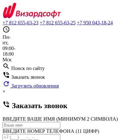
+7 812 655-63-23
+7 812 655-63-25
+7 950 043-18-24
query_builder
Пн-
пт,
09:00-
18:00
Мск
search
Поиск по сайту
phone_in_talk
Заказать звонок
refresh
Загрузить обновления
×
phone_in_talk
Заказать звонок
ВВЕДИТЕ ВАШЕ ИМЯ (МИНИМУМ 2 СИМВОЛА)
ВВЕДИТЕ НОМЕР ТЕЛЕФОНА (11 ЦИФР)