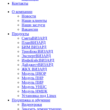
Контакты
О компании
Новости
Наши клиенты
Наши заслуги
Вакансии
Продукты
СметаВИЗАРД
ПланВИЗАРД
БИМ ВИЗАРД
ТриоБоксВИЗАРД
ЭкспертВИЗАРД
ИнфоБэйсВИЗАРД
ДайджестВИЗАРД
ЖКХ ВИЗАРД
Модуль ЦВОР
Модуль ПНР
Модуль ПИР
Модуль УНЦС
Модуль НМЦК
Установка под Linux
Поддержка и обучение
Видеоуроки
Заказать демонстрацию