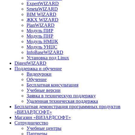
ExpertWIZARD
SmetaWIZARD
BIM WIZARD
ЖКХ WIZARD
PlanWIZARD
Модуль ПИР
Модуль ПНР
Модуль НМЦК
Модуль УНЦС
InfoBaseWIZARD
Установка под Linux
DigestWIZARD
Поддержка и обучение
Видеоуроки
Обучение
Бесплатная консультация
Учебные версии
Заявка в техническую поддержку
Удаленная техническая поддержка
Бесплатная демонстрация программных продуктов
«ВИЗАРДСОФТ»
Магазин «ВИЗАРДСОФТ»
Сотрудничество
Учебные центры
Партнеры