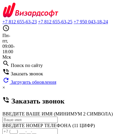
+7 812 655-63-23
+7 812 655-63-25
+7 950 043-18-24
query_builder
Пн-
пт,
09:00-
18:00
Мск
search
Поиск по сайту
phone_in_talk
Заказать звонок
refresh
Загрузить обновления
×
phone_in_talk
Заказать звонок
ВВЕДИТЕ ВАШЕ ИМЯ (МИНИМУМ 2 СИМВОЛА)
ВВЕДИТЕ НОМЕР ТЕЛЕФОНА (11 ЦИФР)