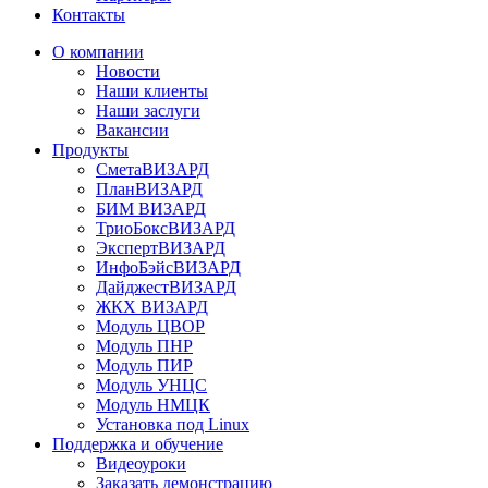
Контакты
О компании
Новости
Наши клиенты
Наши заслуги
Вакансии
Продукты
СметаВИЗАРД
ПланВИЗАРД
БИМ ВИЗАРД
ТриоБоксВИЗАРД
ЭкспертВИЗАРД
ИнфоБэйсВИЗАРД
ДайджестВИЗАРД
ЖКХ ВИЗАРД
Модуль ЦВОР
Модуль ПНР
Модуль ПИР
Модуль УНЦС
Модуль НМЦК
Установка под Linux
Поддержка и обучение
Видеоуроки
Заказать демонстрацию