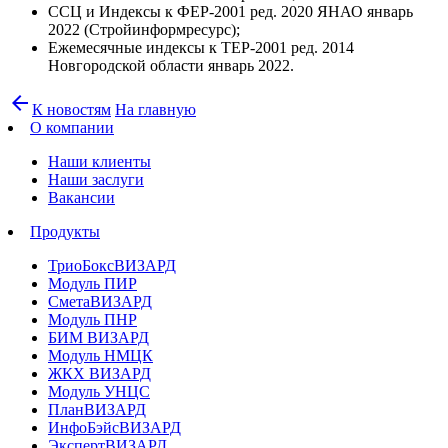
ССЦ и Индексы к ФЕР-2001 ред. 2020 ЯНАО январь
2022 (Стройинформресурс);
Ежемесячные индексы к ТЕР-2001 ред. 2014
Новгородской области январь 2022.
arrow_back
К новостям
На главную
О компании
Наши клиенты
Наши заслуги
Вакансии
Продукты
ТриоБоксВИЗАРД
Модуль ПИР
СметаВИЗАРД
Модуль ПНР
БИМ ВИЗАРД
Модуль НМЦК
ЖКХ ВИЗАРД
Модуль УНЦС
ПланВИЗАРД
ИнфоБэйсВИЗАРД
ЭкспертВИЗАРД