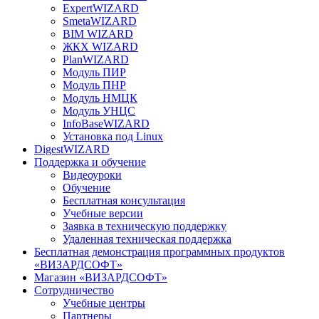
ExpertWIZARD
SmetaWIZARD
BIM WIZARD
ЖКХ WIZARD
PlanWIZARD
Модуль ПИР
Модуль ПНР
Модуль НМЦК
Модуль УНЦС
InfoBaseWIZARD
Установка под Linux
DigestWIZARD
Поддержка и обучение
Видеоуроки
Обучение
Бесплатная консультация
Учебные версии
Заявка в техническую поддержку
Удаленная техническая поддержка
Бесплатная демонстрация программных продуктов
«ВИЗАРДСОФТ»
Магазин «ВИЗАРДСОФТ»
Сотрудничество
Учебные центры
Партнеры