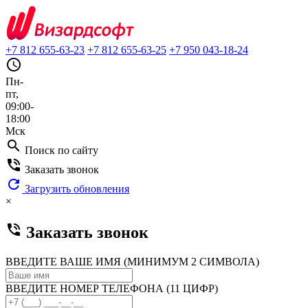
+7 812 655-63-23
+7 812 655-63-25
+7 950 043-18-24
query_builder
Пн-
пт,
09:00-
18:00
Мск
search
Поиск по сайту
phone_in_talk
Заказать звонок
refresh
Загрузить обновления
×
phone_in_talk
Заказать звонок
ВВЕДИТЕ ВАШЕ ИМЯ (МИНИМУМ 2 СИМВОЛА)
ВВЕДИТЕ НОМЕР ТЕЛЕФОНА (11 ЦИФР)