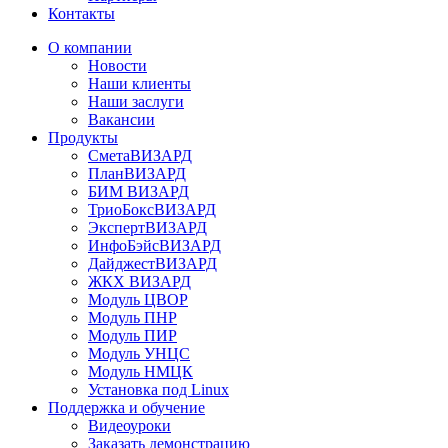
Контакты
О компании
Новости
Наши клиенты
Наши заслуги
Вакансии
Продукты
СметаВИЗАРД
ПланВИЗАРД
БИМ ВИЗАРД
ТриоБоксВИЗАРД
ЭкспертВИЗАРД
ИнфоБэйсВИЗАРД
ДайджестВИЗАРД
ЖКХ ВИЗАРД
Модуль ЦВОР
Модуль ПНР
Модуль ПИР
Модуль УНЦС
Модуль НМЦК
Установка под Linux
Поддержка и обучение
Видеоуроки
Заказать демонстрацию