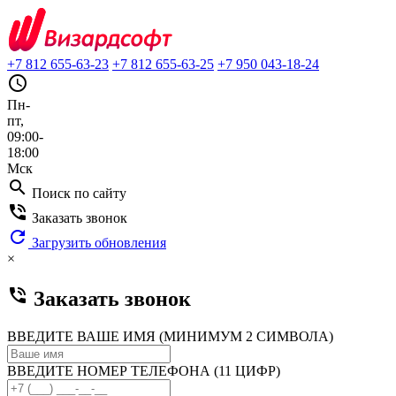
+7 812 655-63-23
+7 812 655-63-25
+7 950 043-18-24
query_builder
Пн-
пт,
09:00-
18:00
Мск
search
Поиск по сайту
phone_in_talk
Заказать звонок
refresh
Загрузить обновления
×
phone_in_talk
Заказать звонок
ВВЕДИТЕ ВАШЕ ИМЯ (МИНИМУМ 2 СИМВОЛА)
ВВЕДИТЕ НОМЕР ТЕЛЕФОНА (11 ЦИФР)