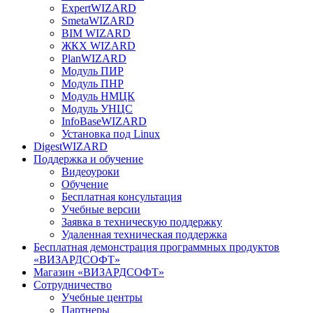
ExpertWIZARD
SmetaWIZARD
BIM WIZARD
ЖКХ WIZARD
PlanWIZARD
Модуль ПИР
Модуль ПНР
Модуль НМЦК
Модуль УНЦС
InfoBaseWIZARD
Установка под Linux
DigestWIZARD
Поддержка и обучение
Видеоуроки
Обучение
Бесплатная консультация
Учебные версии
Заявка в техническую поддержку
Удаленная техническая поддержка
Бесплатная демонстрация программных продуктов
«ВИЗАРДСОФТ»
Магазин «ВИЗАРДСОФТ»
Сотрудничество
Учебные центры
Партнеры