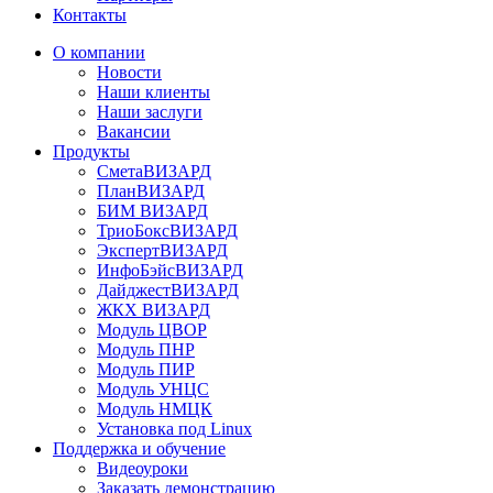
Контакты
О компании
Новости
Наши клиенты
Наши заслуги
Вакансии
Продукты
СметаВИЗАРД
ПланВИЗАРД
БИМ ВИЗАРД
ТриоБоксВИЗАРД
ЭкспертВИЗАРД
ИнфоБэйсВИЗАРД
ДайджестВИЗАРД
ЖКХ ВИЗАРД
Модуль ЦВОР
Модуль ПНР
Модуль ПИР
Модуль УНЦС
Модуль НМЦК
Установка под Linux
Поддержка и обучение
Видеоуроки
Заказать демонстрацию