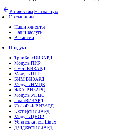
arrow_back
К новостям
На главную
О компании
Наши клиенты
Наши заслуги
Вакансии
Продукты
ТриоБоксВИЗАРД
Модуль ПИР
СметаВИЗАРД
Модуль ПНР
БИМ ВИЗАРД
Модуль НМЦК
ЖКХ ВИЗАРД
Модуль УНЦС
ПланВИЗАРД
ИнфоБэйсВИЗАРД
ЭкспертВИЗАРД
Модуль ЦВОР
Установка под Linux
ДайджестВИЗАРД