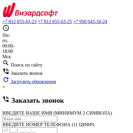
+7 812 655-63-23
+7 812 655-63-25
+7 950 043-18-24
query_builder
Пн-
пт,
09:00-
18:00
Мск
search
Поиск по сайту
phone_in_talk
Заказать звонок
refresh
Загрузить обновления
×
phone_in_talk
Заказать звонок
ВВЕДИТЕ ВАШЕ ИМЯ (МИНИМУМ 2 СИМВОЛА)
ВВЕДИТЕ НОМЕР ТЕЛЕФОНА (11 ЦИФР)