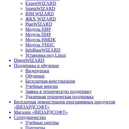
ExpertWIZARD
SmetaWIZARD
BIM WIZARD
ЖКХ WIZARD
PlanWIZARD
Модуль ПИР
Модуль ПНР
Модуль НМЦК
Модуль УНЦС
InfoBaseWIZARD
Установка под Linux
DigestWIZARD
Поддержка и обучение
Видеоуроки
Обучение
Бесплатная консультация
Учебные версии
Заявка в техническую поддержку
Удаленная техническая поддержка
Бесплатная демонстрация программных продуктов
«ВИЗАРДСОФТ»
Магазин «ВИЗАРДСОФТ»
Сотрудничество
Учебные центры
Партнеры