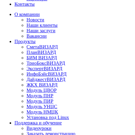
Контакты
О компании
Новости
Наши клиенты
Наши заслуги
Вакансии
Продукты
СметаВИЗАРД
ПланВИЗАРД
БИМ ВИЗАРД
ТриоБоксВИЗАРД
ЭкспертВИЗАРД
ИнфоБэйсВИЗАРД
ДайджестВИЗАРД
ЖКХ ВИЗАРД
Модуль ЦВОР
Модуль ПНР
Модуль ПИР
Модуль УНЦС
Модуль НМЦК
Установка под Linux
Поддержка и обучение
Видеоуроки
Заказать демонстрацию