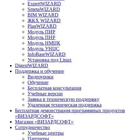
ExpertWIZARD
SmetaWIZARD
BIM WIZARD
ЖКХ WIZARD
PlanWIZARD
Модуль ПИР
Модуль ПНР
Модуль НМЦК
Модуль УНЦС
InfoBaseWIZARD
Установка под Linux
DigestWIZARD
Поддержка и обучение
Видеоуроки
Обучение
Бесплатная консультация
Учебные версии
Заявка в техническую поддержку
Удаленная техническая поддержка
Бесплатная демонстрация программных продуктов
«ВИЗАРДСОФТ»
Магазин «ВИЗАРДСОФТ»
Сотрудничество
Учебные центры
Партнеры