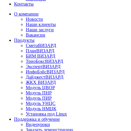
Контакты
О компании
Новости
Наши клиенты
Наши заслуги
Вакансии
Продукты
СметаВИЗАРД
ПланВИЗАРД
БИМ ВИЗАРД
ТриоБоксВИЗАРД
ЭкспертВИЗАРД
ИнфоБэйсВИЗАРД
ДайджестВИЗАРД
ЖКХ ВИЗАРД
Модуль ЦВОР
Модуль ПНР
Модуль ПИР
Модуль УНЦС
Модуль НМЦК
Установка под Linux
Поддержка и обучение
Видеоуроки
Заказать демонстрацию