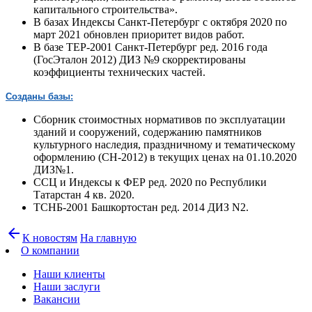
капитального строительства».
В базах Индексы Санкт-Петербург с октября 2020 по
март 2021 обновлен приоритет видов работ.
В базе ТЕР-2001 Санкт-Петербург ред. 2016 года
(ГосЭталон 2012) ДИЗ №9 скорректированы
коэффициенты технических частей.
Созданы базы:
Сборник стоимостных нормативов по эксплуатации
зданий и сооружений, содержанию памятников
культурного наследия, праздничному и тематическому
оформлению (СН-2012) в текущих ценах на 01.10.2020
ДИЗ№1.
ССЦ и Индексы к ФЕР ред. 2020 по Республики
Татарстан 4 кв. 2020.
ТСНБ-2001 Башкортостан ред. 2014 ДИЗ N2.
arrow_back
К новостям
На главную
О компании
Наши клиенты
Наши заслуги
Вакансии