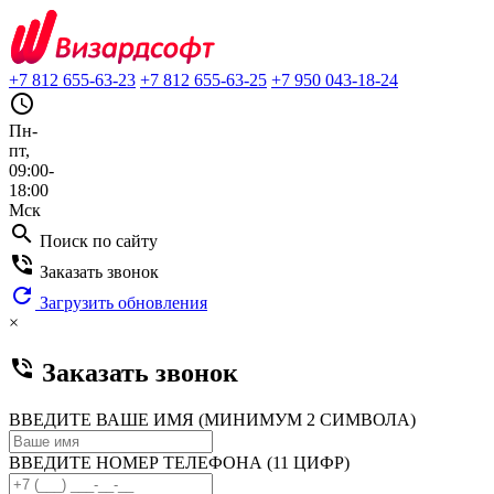
+7 812 655-63-23
+7 812 655-63-25
+7 950 043-18-24
query_builder
Пн-
пт,
09:00-
18:00
Мск
search
Поиск по сайту
phone_in_talk
Заказать звонок
refresh
Загрузить обновления
×
phone_in_talk
Заказать звонок
ВВЕДИТЕ ВАШЕ ИМЯ (МИНИМУМ 2 СИМВОЛА)
ВВЕДИТЕ НОМЕР ТЕЛЕФОНА (11 ЦИФР)