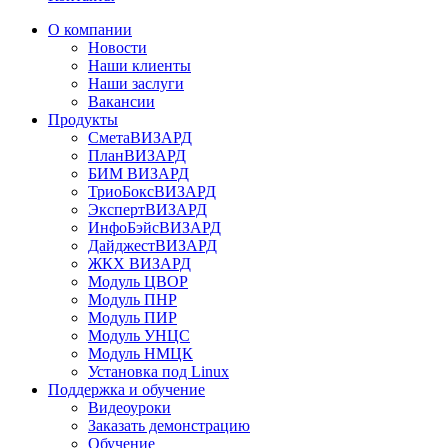
О компании
Новости
Наши клиенты
Наши заслуги
Вакансии
Продукты
СметаВИЗАРД
ПланВИЗАРД
БИМ ВИЗАРД
ТриоБоксВИЗАРД
ЭкспертВИЗАРД
ИнфоБэйсВИЗАРД
ДайджестВИЗАРД
ЖКХ ВИЗАРД
Модуль ЦВОР
Модуль ПНР
Модуль ПИР
Модуль УНЦС
Модуль НМЦК
Установка под Linux
Поддержка и обучение
Видеоуроки
Заказать демонстрацию
Обучение