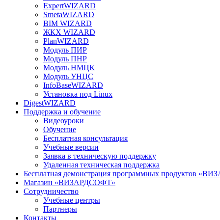
ExpertWIZARD
SmetaWIZARD
BIM WIZARD
ЖКХ WIZARD
PlanWIZARD
Модуль ПИР
Модуль ПНР
Модуль НМЦК
Модуль УНЦС
InfoBaseWIZARD
Установка под Linux
DigestWIZARD
Поддержка и обучение
Видеоуроки
Обучение
Бесплатная консультация
Учебные версии
Заявка в техническую поддержку
Удаленная техническая поддержка
Бесплатная демонстрация программных продуктов «В
Магазин «ВИЗАРДСОФТ»
Сотрудничество
Учебные центры
Партнеры
Контакты