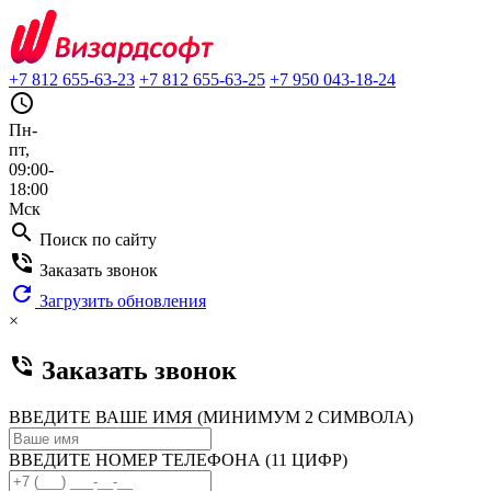
+7 812 655-63-23
+7 812 655-63-25
+7 950 043-18-24
query_builder
Пн-
пт,
09:00-
18:00
Мск
search
Поиск по сайту
phone_in_talk
Заказать звонок
refresh
Загрузить обновления
×
phone_in_talk
Заказать звонок
ВВЕДИТЕ ВАШЕ ИМЯ (МИНИМУМ 2 СИМВОЛА)
ВВЕДИТЕ НОМЕР ТЕЛЕФОНА (11 ЦИФР)