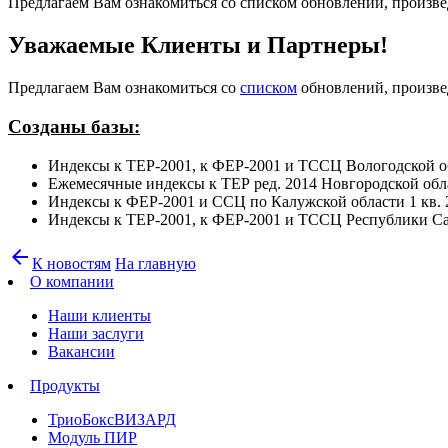
Предлагаем Вам ознакомиться со списком обновлений, произвед
Уважаемые Клиенты и Партнеры!
Предлагаем Вам ознакомиться со
списком
обновлений, произвед
Созданы базы:
Индексы к ТЕР-2001, к ФЕР-2001 и ТССЦ Вологодской об
Ежемесячные индексы к ТЕР ред. 2014 Новгородской обл
Индексы к ФЕР-2001 и ССЦ по Калужской области 1 кв. 
Индексы к ТЕР-2001, к ФЕР-2001 и ТССЦ Республики Сах
arrow_back
К новостям
На главную
О компании
Наши клиенты
Наши заслуги
Вакансии
Продукты
ТриоБоксВИЗАРД
Модуль ПИР