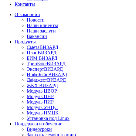
Контакты
О компании
Новости
Наши клиенты
Наши заслуги
Вакансии
Продукты
СметаВИЗАРД
ПланВИЗАРД
БИМ ВИЗАРД
ТриоБоксВИЗАРД
ЭкспертВИЗАРД
ИнфоБэйсВИЗАРД
ДайджестВИЗАРД
ЖКХ ВИЗАРД
Модуль ЦВОР
Модуль ПНР
Модуль ПИР
Модуль УНЦС
Модуль НМЦК
Установка под Linux
Поддержка и обучение
Видеоуроки
Заказать демонстрацию