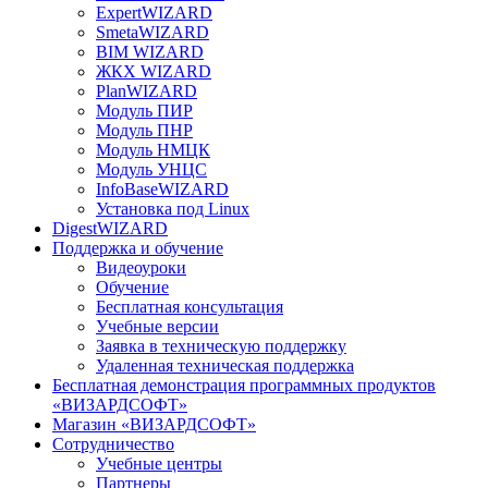
ExpertWIZARD
SmetaWIZARD
BIM WIZARD
ЖКХ WIZARD
PlanWIZARD
Модуль ПИР
Модуль ПНР
Модуль НМЦК
Модуль УНЦС
InfoBaseWIZARD
Установка под Linux
DigestWIZARD
Поддержка и обучение
Видеоуроки
Обучение
Бесплатная консультация
Учебные версии
Заявка в техническую поддержку
Удаленная техническая поддержка
Бесплатная демонстрация программных продуктов
«ВИЗАРДСОФТ»
Магазин «ВИЗАРДСОФТ»
Сотрудничество
Учебные центры
Партнеры