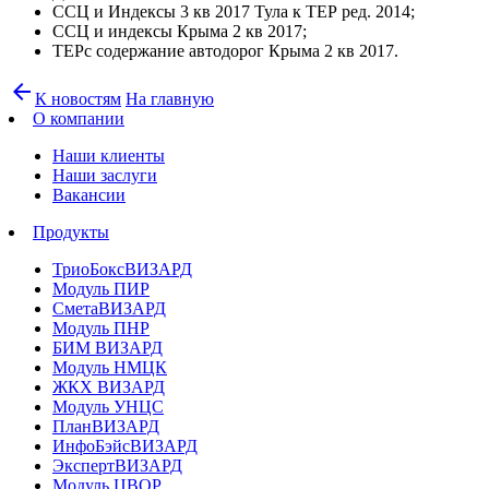
ССЦ и Индексы 3 кв 2017 Тула к ТЕР ред. 2014;
ССЦ и индексы Крыма 2 кв 2017;
ТЕРс содержание автодорог Крыма 2 кв 2017.
arrow_back
К новостям
На главную
О компании
Наши клиенты
Наши заслуги
Вакансии
Продукты
ТриоБоксВИЗАРД
Модуль ПИР
СметаВИЗАРД
Модуль ПНР
БИМ ВИЗАРД
Модуль НМЦК
ЖКХ ВИЗАРД
Модуль УНЦС
ПланВИЗАРД
ИнфоБэйсВИЗАРД
ЭкспертВИЗАРД
Модуль ЦВОР