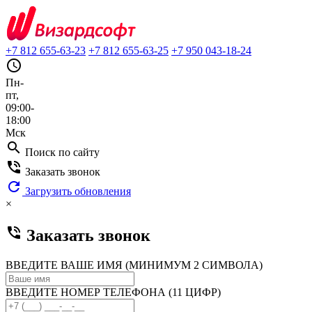
+7 812 655-63-23
+7 812 655-63-25
+7 950 043-18-24
query_builder
Пн-
пт,
09:00-
18:00
Мск
search
Поиск по сайту
phone_in_talk
Заказать звонок
refresh
Загрузить обновления
×
phone_in_talk
Заказать звонок
ВВЕДИТЕ ВАШЕ ИМЯ (МИНИМУМ 2 СИМВОЛА)
ВВЕДИТЕ НОМЕР ТЕЛЕФОНА (11 ЦИФР)