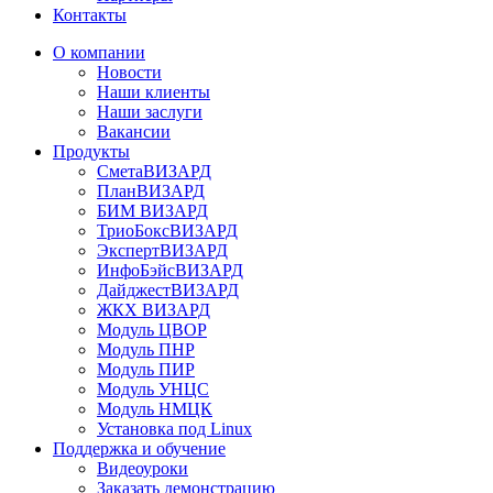
Контакты
О компании
Новости
Наши клиенты
Наши заслуги
Вакансии
Продукты
СметаВИЗАРД
ПланВИЗАРД
БИМ ВИЗАРД
ТриоБоксВИЗАРД
ЭкспертВИЗАРД
ИнфоБэйсВИЗАРД
ДайджестВИЗАРД
ЖКХ ВИЗАРД
Модуль ЦВОР
Модуль ПНР
Модуль ПИР
Модуль УНЦС
Модуль НМЦК
Установка под Linux
Поддержка и обучение
Видеоуроки
Заказать демонстрацию