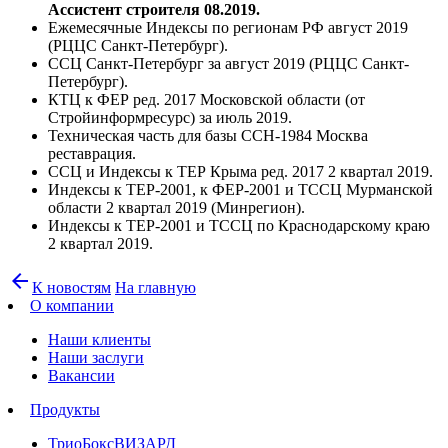
Ассистент строителя 08.2019.
Ежемесячные Индексы по регионам РФ август 2019
(РЦЦС Санкт-Петербург).
ССЦ Санкт-Петербург за август 2019 (РЦЦС Санкт-
Петербург).
КТЦ к ФЕР ред. 2017 Московской области (от
Стройинформресурс) за июль 2019.
Техническая часть для базы ССН-1984 Москва
реставрация.
ССЦ и Индексы к ТЕР Крыма ред. 2017 2 квартал 2019.
Индексы к ТЕР-2001, к ФЕР-2001 и ТССЦ Мурманской
области 2 квартал 2019 (Минрегион).
Индексы к ТЕР-2001 и ТССЦ по Краснодарскому краю
2 квартал 2019.
arrow_back
К новостям
На главную
О компании
Наши клиенты
Наши заслуги
Вакансии
Продукты
ТриоБоксВИЗАРД