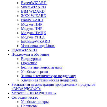
ExpertWIZARD
SmetaWIZARD
BIM WIZARD
ЖКХ WIZARD
PlanWIZARD
Модуль ПИР
Модуль ПНР
Модуль НМЦК
Модуль УНЦС
InfoBaseWIZARD
Установка под Linux
DigestWIZARD
Поддержка и обучение
Видеоуроки
Обучение
Бесплатная консультация
Учебные версии
Заявка в техническую поддержку
Удаленная техническая поддержка
Бесплатная демонстрация программных продуктов
«ВИЗАРДСОФТ»
Магазин «ВИЗАРДСОФТ»
Сотрудничество
Учебные центры
Партнеры