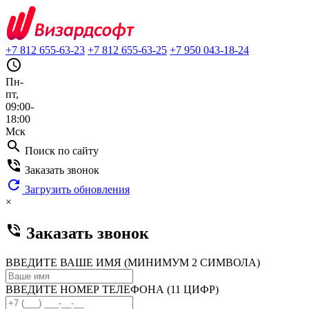
+7 812 655-63-23
+7 812 655-63-25
+7 950 043-18-24
query_builder
Пн-
пт,
09:00-
18:00
Мск
search
Поиск по сайту
phone_in_talk
Заказать звонок
refresh
Загрузить обновления
×
phone_in_talk
Заказать звонок
ВВЕДИТЕ ВАШЕ ИМЯ (МИНИМУМ 2 СИМВОЛА)
ВВЕДИТЕ НОМЕР ТЕЛЕФОНА (11 ЦИФР)