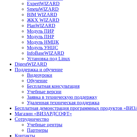
ExpertWIZARD
SmetaWIZARD
BIM WIZARD
ЖКХ WIZARD
PlanWIZARD
Модуль ПИР
Модуль ПНР
Модуль НМЦК
Модуль УНЦС
InfoBaseWIZARD
Установка под Linux
DigestWIZARD
Поддержка и обучение
Видеоуроки
Обучение
Бесплатная консультация
Учебные версии
Заявка в техническую поддержку
Удаленная техническая поддержка
Бесплатная демонстрация программных продуктов «В
Магазин «ВИЗАРДСОФТ»
Сотрудничество
Учебные центры
Партнеры
Контакты