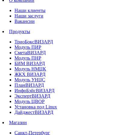
О компании
Наши клиенты
Наши заслуги
Вакансии
Продукты
ТриоБоксВИЗАРД
Модуль ПИР
СметаВИЗАРД
Модуль ПНР
БИМ ВИЗАРД
Модуль НМЦК
ЖКХ ВИЗАРД
Модуль УНЦС
ПланВИЗАРД
ИнфоБэйсВИЗАРД
ЭкспертВИЗАРД
Модуль ЦВОР
Установка под Linux
ДайджестВИЗАРД
Магазин
Санкт-Петербург