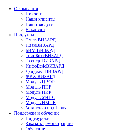
О компании
Новости
Наши клиенты
Наши заслуги
Вакансии
Продукты
СметаВИЗАРД
ПланВИЗАРД
БИМ ВИЗАРД
ТриоБоксВИЗАРД
ЭкспертВИЗАРД
ИнфоБэйсВИЗАРД
ДайджестВИЗАРД
ЖКХ ВИЗАРД
Модуль ЦВОР
Модуль ПНР
Модуль ПИР
Модуль УНЦС
Модуль НМЦК
Установка под Linux
Поддержка и обучение
Видеоуроки
Заказать демонстрацию
Обучение