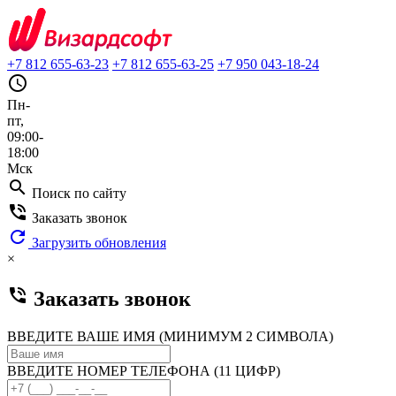
+7 812 655-63-23
+7 812 655-63-25
+7 950 043-18-24
query_builder
Пн-
пт,
09:00-
18:00
Мск
search
Поиск по сайту
phone_in_talk
Заказать звонок
refresh
Загрузить обновления
×
phone_in_talk
Заказать звонок
ВВЕДИТЕ ВАШЕ ИМЯ (МИНИМУМ 2 СИМВОЛА)
ВВЕДИТЕ НОМЕР ТЕЛЕФОНА (11 ЦИФР)