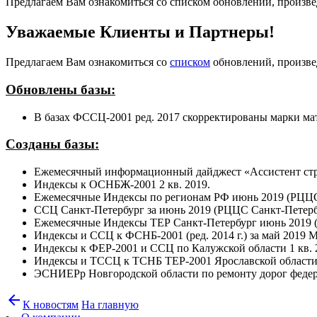
Предлагаем Вам ознакомиться со списком обновлений, произвед
Уважаемые Клиенты и Партнеры!
Предлагаем Вам ознакомиться со
списком
обновлений, произвед
Обновлены базы:
В базах ФССЦ-2001 ред. 2017 скорректированы марки ма
Созданы базы:
Ежемесячный информационный дайджест «Ассистент стро
Индексы к ОСНБЖ-2001 2 кв. 2019.
Ежемесячные Индексы по регионам РФ июнь 2019 (РЦЦС
ССЦ Санкт-Петербург за июнь 2019 (РЦЦС Санкт-Петерб
Ежемесячные Индексы ТЕР Санкт-Петербург июнь 2019 
Индексы и ССЦ к ФСНБ-2001 (ред. 2014 г.) за май 2019 М
Индексы к ФЕР-2001 и ССЦ по Калужской области 1 кв. 
Индексы и ТССЦ к ТСНБ ТЕР-2001 Ярославской области
ЭСНИЕРр Новгородской области по ремонту дорог федера
arrow_back
К новостям
На главную