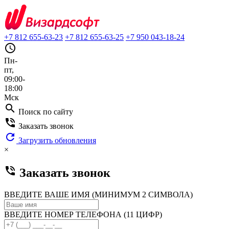
+7 812 655-63-23
+7 812 655-63-25
+7 950 043-18-24
query_builder
Пн-
пт,
09:00-
18:00
Мск
search
Поиск по сайту
phone_in_talk
Заказать звонок
refresh
Загрузить обновления
×
phone_in_talk
Заказать звонок
ВВЕДИТЕ ВАШЕ ИМЯ (МИНИМУМ 2 СИМВОЛА)
ВВЕДИТЕ НОМЕР ТЕЛЕФОНА (11 ЦИФР)