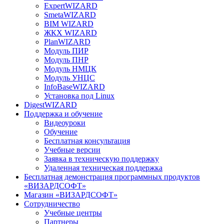
ExpertWIZARD
SmetaWIZARD
BIM WIZARD
ЖКХ WIZARD
PlanWIZARD
Модуль ПИР
Модуль ПНР
Модуль НМЦК
Модуль УНЦС
InfoBaseWIZARD
Установка под Linux
DigestWIZARD
Поддержка и обучение
Видеоуроки
Обучение
Бесплатная консультация
Учебные версии
Заявка в техническую поддержку
Удаленная техническая поддержка
Бесплатная демонстрация программных продуктов
«ВИЗАРДСОФТ»
Магазин «ВИЗАРДСОФТ»
Сотрудничество
Учебные центры
Партнеры