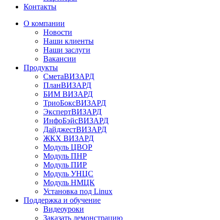
Контакты
О компании
Новости
Наши клиенты
Наши заслуги
Вакансии
Продукты
СметаВИЗАРД
ПланВИЗАРД
БИМ ВИЗАРД
ТриоБоксВИЗАРД
ЭкспертВИЗАРД
ИнфоБэйсВИЗАРД
ДайджестВИЗАРД
ЖКХ ВИЗАРД
Модуль ЦВОР
Модуль ПНР
Модуль ПИР
Модуль УНЦС
Модуль НМЦК
Установка под Linux
Поддержка и обучение
Видеоуроки
Заказать демонстрацию