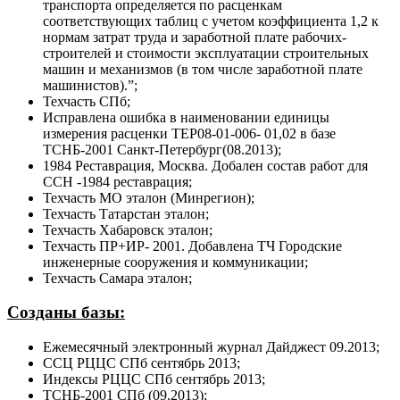
транспорта определяется по расценкам
соответствующих таблиц с учетом коэффициента 1,2 к
нормам затрат труда и заработной плате рабочих-
строителей и стоимости эксплуатации строительных
машин и механизмов (в том числе заработной плате
машинистов).”;
Техчасть СПб;
Исправлена ошибка в наименовании единицы
измерения расценки ТЕР08-01-006- 01,02 в базе
ТСНБ-2001 Санкт-Петербург(08.2013);
1984 Реставрация, Mосква. Добален состав работ для
ССН -1984 реставрация;
Техчасть МО эталон (Минрегион);
Техчасть Татарстан эталон;
Техчасть Хабаровск эталон;
Техчасть ПР+ИР- 2001. Добавлена ТЧ Городские
инженерные сооружения и коммуникации;
Техчасть Самара эталон;
Созданы базы:
Ежемесячный электронный журнал Дайджест 09.2013;
ССЦ РЦЦС СПб сентябрь 2013;
Индексы РЦЦС СПб сентябрь 2013;
ТСНБ-2001 СПб (09.2013);