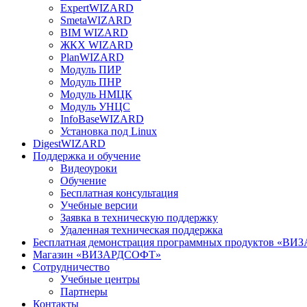
ExpertWIZARD
SmetaWIZARD
BIM WIZARD
ЖКХ WIZARD
PlanWIZARD
Модуль ПИР
Модуль ПНР
Модуль НМЦК
Модуль УНЦС
InfoBaseWIZARD
Установка под Linux
DigestWIZARD
Поддержка и обучение
Видеоуроки
Обучение
Бесплатная консультация
Учебные версии
Заявка в техническую поддержку
Удаленная техническая поддержка
Бесплатная демонстрация программных продуктов «В
Магазин «ВИЗАРДСОФТ»
Сотрудничество
Учебные центры
Партнеры
Контакты