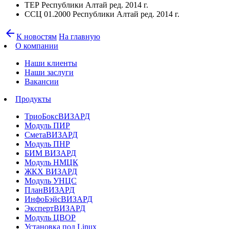
ТЕР Республики Алтай ред. 2014 г.
ССЦ 01.2000 Республики Алтай ред. 2014 г.
arrow_back
К новостям
На главную
О компании
Наши клиенты
Наши заслуги
Вакансии
Продукты
ТриоБоксВИЗАРД
Модуль ПИР
СметаВИЗАРД
Модуль ПНР
БИМ ВИЗАРД
Модуль НМЦК
ЖКХ ВИЗАРД
Модуль УНЦС
ПланВИЗАРД
ИнфоБэйсВИЗАРД
ЭкспертВИЗАРД
Модуль ЦВОР
Установка под Linux