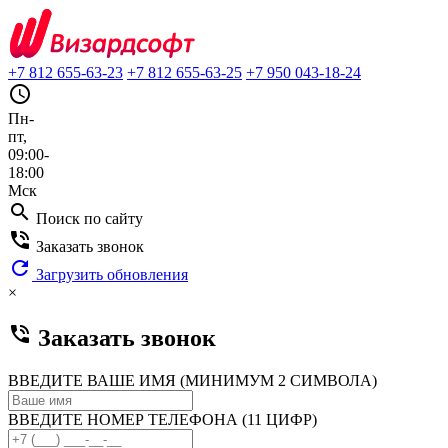
+7 812 655-63-23
+7 812 655-63-25
+7 950 043-18-24
query_builder
Пн-
пт,
09:00-
18:00
Мск
search
Поиск по сайту
phone_in_talk
Заказать звонок
refresh
Загрузить обновления
×
phone_in_talk
Заказать звонок
ВВЕДИТЕ ВАШЕ ИМЯ (МИНИМУМ 2 СИМВОЛА)
ВВЕДИТЕ НОМЕР ТЕЛЕФОНА (11 ЦИФР)