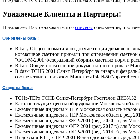
Предлагаем Вам ознакомиться со списком обновлений, произвед
Уважаемые Клиенты и Партнеры!
Предлагаем Вам ознакомиться со
списком
обновлений, произвед
Обновлены базы:
В базу Общей нормативной документации добавлены доку
нормативов сметной прибыли при определении сметной ст
“ФСЭМ-2001 Федеральный сборник сметных норм и расце
В базе Общей нормативной документации в приказе Минст
В базы ТСНБ-2001 Санкт-Петербург за январь и февраль 
соответствии с приказом Минстроя РФ №507/пр от 4 сентя
Созданы базы:
ТСНэ-ТЕРэ ТСНБ Санкт-Петербург Госэталон ДИЗ№32.
Каталог текущих цен на оборудование Московская область
Ежемесячные индексы к ТЕР Московская область эталон я
Ежемесячные индексы к ТЕР Московская область ред. 2014
Ежемесячные индексы к ФЕР-2001 (ред. 2020 г.) для Моск
Ежемесячные индексы к ФЕР-2001 (ред. 2017 г.) для Моск
Ежемесячные индексы к ФЕР-2001 (ред. 2014 г.) для Моск
Индексы и КТЦ к ТЕР-2001 Вологодская область ред. 