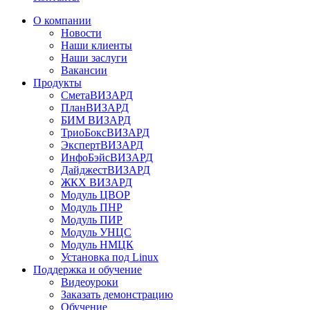
О компании
Новости
Наши клиенты
Наши заслуги
Вакансии
Продукты
СметаВИЗАРД
ПланВИЗАРД
БИМ ВИЗАРД
ТриоБоксВИЗАРД
ЭкспертВИЗАРД
ИнфоБэйсВИЗАРД
ДайджестВИЗАРД
ЖКХ ВИЗАРД
Модуль ЦВОР
Модуль ПНР
Модуль ПИР
Модуль УНЦС
Модуль НМЦК
Установка под Linux
Поддержка и обучение
Видеоуроки
Заказать демонстрацию
Обучение