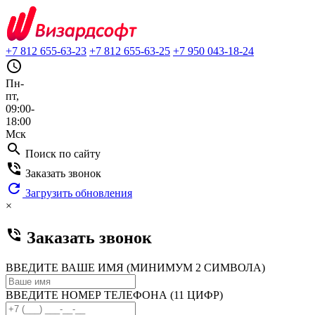
+7 812 655-63-23
+7 812 655-63-25
+7 950 043-18-24
query_builder
Пн-
пт,
09:00-
18:00
Мск
search
Поиск по сайту
phone_in_talk
Заказать звонок
refresh
Загрузить обновления
×
phone_in_talk
Заказать звонок
ВВЕДИТЕ ВАШЕ ИМЯ (МИНИМУМ 2 СИМВОЛА)
ВВЕДИТЕ НОМЕР ТЕЛЕФОНА (11 ЦИФР)