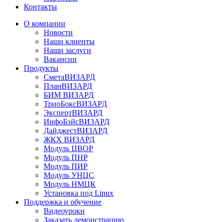
Контакты
О компании
Новости
Наши клиенты
Наши заслуги
Вакансии
Продукты
СметаВИЗАРД
ПланВИЗАРД
БИМ ВИЗАРД
ТриоБоксВИЗАРД
ЭкспертВИЗАРД
ИнфоБэйсВИЗАРД
ДайджестВИЗАРД
ЖКХ ВИЗАРД
Модуль ЦВОР
Модуль ПНР
Модуль ПИР
Модуль УНЦС
Модуль НМЦК
Установка под Linux
Поддержка и обучение
Видеоуроки
Заказать демонстрацию