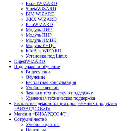
ExpertWIZARD
SmetaWIZARD
BIM WIZARD
ЖКХ WIZARD
PlanWIZARD
Модуль ПИР
Модуль ПНР
Модуль НМЦК
Модуль УНЦС
InfoBaseWIZARD
Установка под Linux
DigestWIZARD
Поддержка и обучение
Видеоуроки
Обучение
Бесплатная консультация
Учебные версии
Заявка в техническую поддержку
Удаленная техническая поддержка
Бесплатная демонстрация программных продуктов
«ВИЗАРДСОФТ»
Магазин «ВИЗАРДСОФТ»
Сотрудничество
Учебные центры
Партнеры