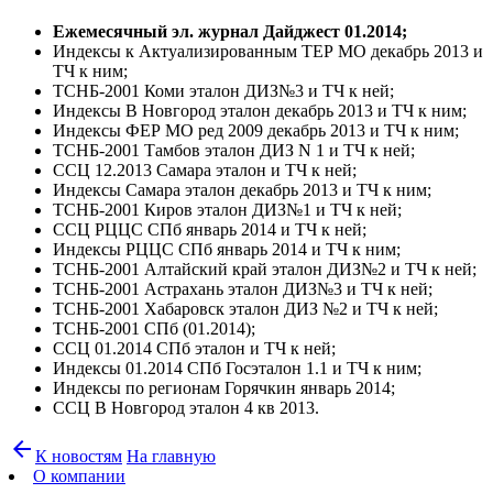
Ежемесячный эл. журнал Дайджест 01.2014;
Индексы к Актуализированным ТЕР МО декабрь 2013 и
ТЧ к ним;
ТСНБ-2001 Коми эталон ДИЗ№3 и ТЧ к ней;
Индексы В Новгород эталон декабрь 2013 и ТЧ к ним;
Индексы ФЕР МО ред 2009 декабрь 2013 и ТЧ к ним;
ТСНБ-2001 Тамбов эталон ДИЗ N 1 и ТЧ к ней;
ССЦ 12.2013 Самара эталон и ТЧ к ней;
Индексы Самара эталон декабрь 2013 и ТЧ к ним;
ТСНБ-2001 Киров эталон ДИЗ№1 и ТЧ к ней;
ССЦ РЦЦС СПб январь 2014 и ТЧ к ней;
Индексы РЦЦС СПб январь 2014 и ТЧ к ним;
ТСНБ-2001 Алтайский край эталон ДИЗ№2 и ТЧ к ней;
ТСНБ-2001 Астрахань эталон ДИЗ№3 и ТЧ к ней;
ТСНБ-2001 Хабаровск эталон ДИЗ №2 и ТЧ к ней;
ТСНБ-2001 СПб (01.2014);
ССЦ 01.2014 СПб эталон и ТЧ к ней;
Индексы 01.2014 СПб Госэталон 1.1 и ТЧ к ним;
Индексы по регионам Горячкин январь 2014;
ССЦ В Новгород эталон 4 кв 2013.
arrow_back
К новостям
На главную
О компании