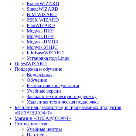
ExpertWIZARD
SmetaWIZARD
BIM WIZARD
ЖКХ WIZARD
PlanWIZARD
Модуль ПИР
Модуль ПНР
Модуль НМЦК
Модуль УНЦС
InfoBaseWIZARD
Установка под Linux
DigestWIZARD
Поддержка и обучение
Видеоуроки
Обучение
Бесплатная консультация
Учебные версии
Заявка в техническую поддержку
Удаленная техническая поддержка
Бесплатная демонстрация программных продуктов
«ВИЗАРДСОФТ»
Магазин «ВИЗАРДСОФТ»
Сотрудничество
Учебные центры
Партнеры