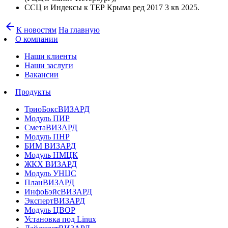
ССЦ и Индексы к ТЕР Крыма ред 2017 3 кв 2025.
arrow_back
К новостям
На главную
О компании
Наши клиенты
Наши заслуги
Вакансии
Продукты
ТриоБоксВИЗАРД
Модуль ПИР
СметаВИЗАРД
Модуль ПНР
БИМ ВИЗАРД
Модуль НМЦК
ЖКХ ВИЗАРД
Модуль УНЦС
ПланВИЗАРД
ИнфоБэйсВИЗАРД
ЭкспертВИЗАРД
Модуль ЦВОР
Установка под Linux