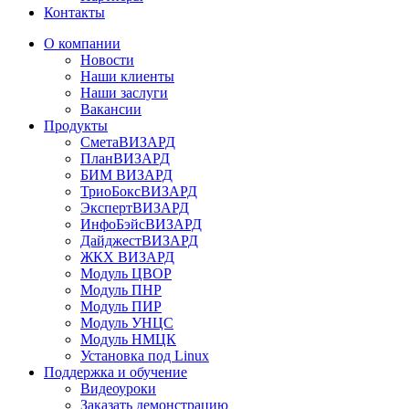
Контакты
О компании
Новости
Наши клиенты
Наши заслуги
Вакансии
Продукты
СметаВИЗАРД
ПланВИЗАРД
БИМ ВИЗАРД
ТриоБоксВИЗАРД
ЭкспертВИЗАРД
ИнфоБэйсВИЗАРД
ДайджестВИЗАРД
ЖКХ ВИЗАРД
Модуль ЦВОР
Модуль ПНР
Модуль ПИР
Модуль УНЦС
Модуль НМЦК
Установка под Linux
Поддержка и обучение
Видеоуроки
Заказать демонстрацию