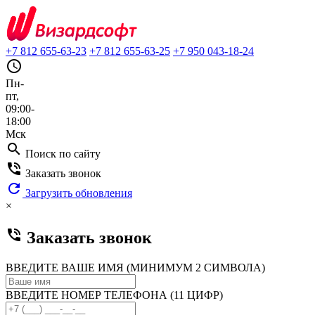
+7 812 655-63-23
+7 812 655-63-25
+7 950 043-18-24
query_builder
Пн-
пт,
09:00-
18:00
Мск
search
Поиск по сайту
phone_in_talk
Заказать звонок
refresh
Загрузить обновления
×
phone_in_talk
Заказать звонок
ВВЕДИТЕ ВАШЕ ИМЯ (МИНИМУМ 2 СИМВОЛА)
ВВЕДИТЕ НОМЕР ТЕЛЕФОНА (11 ЦИФР)