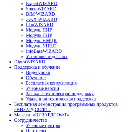
ExpertWIZARD
SmetaWIZARD
BIM WIZARD
ЖКХ WIZARD
PlanWIZARD
Модуль ПИР
Модуль ПНР
Модуль НМЦК
Модуль УНЦС
InfoBaseWIZARD
Установка под Linux
DigestWIZARD
Поддержка и обучение
Видеоуроки
Обучение
Бесплатная консультация
Учебные версии
Заявка в техническую поддержку
Удаленная техническая поддержка
Бесплатная демонстрация программных продуктов
«ВИЗАРДСОФТ»
Магазин «ВИЗАРДСОФТ»
Сотрудничество
Учебные центры
Партнеры