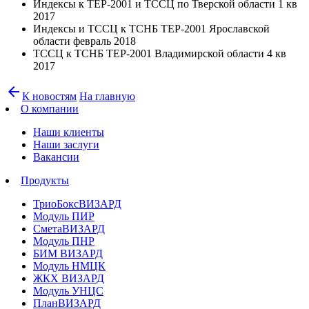
Индексы к ТЕР-2001 и ТССЦ по Тверской области 1 кв
2017
Индексы и ТССЦ к ТСНБ ТЕР-2001 Ярославской
области февраль 2018
ТССЦ к ТСНБ ТЕР-2001 Владимирской области 4 кв
2017
arrow_back
К новостям
На главную
О компании
Наши клиенты
Наши заслуги
Вакансии
Продукты
ТриоБоксВИЗАРД
Модуль ПИР
СметаВИЗАРД
Модуль ПНР
БИМ ВИЗАРД
Модуль НМЦК
ЖКХ ВИЗАРД
Модуль УНЦС
ПланВИЗАРД