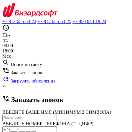
+7 812 655-63-23
+7 812 655-63-25
+7 950 043-18-24
query_builder
Пн-
пт,
09:00-
18:00
Мск
search
Поиск по сайту
phone_in_talk
Заказать звонок
refresh
Загрузить обновления
×
phone_in_talk
Заказать звонок
ВВЕДИТЕ ВАШЕ ИМЯ (МИНИМУМ 2 СИМВОЛА)
ВВЕДИТЕ НОМЕР ТЕЛЕФОНА (11 ЦИФР)