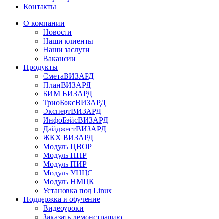
Контакты
О компании
Новости
Наши клиенты
Наши заслуги
Вакансии
Продукты
СметаВИЗАРД
ПланВИЗАРД
БИМ ВИЗАРД
ТриоБоксВИЗАРД
ЭкспертВИЗАРД
ИнфоБэйсВИЗАРД
ДайджестВИЗАРД
ЖКХ ВИЗАРД
Модуль ЦВОР
Модуль ПНР
Модуль ПИР
Модуль УНЦС
Модуль НМЦК
Установка под Linux
Поддержка и обучение
Видеоуроки
Заказать демонстрацию