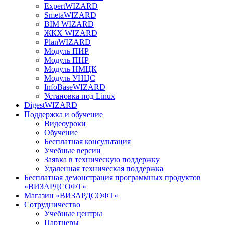
ExpertWIZARD
SmetaWIZARD
BIM WIZARD
ЖКХ WIZARD
PlanWIZARD
Модуль ПИР
Модуль ПНР
Модуль НМЦК
Модуль УНЦС
InfoBaseWIZARD
Установка под Linux
DigestWIZARD
Поддержка и обучение
Видеоуроки
Обучение
Бесплатная консультация
Учебные версии
Заявка в техническую поддержку
Удаленная техническая поддержка
Бесплатная демонстрация программных продуктов
«ВИЗАРДСОФТ»
Магазин «ВИЗАРДСОФТ»
Сотрудничество
Учебные центры
Партнеры