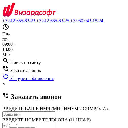
+7 812 655-63-23
+7 812 655-63-25
+7 950 043-18-24
query_builder
Пн-
пт,
09:00-
18:00
Мск
search
Поиск по сайту
phone_in_talk
Заказать звонок
refresh
Загрузить обновления
×
phone_in_talk
Заказать звонок
ВВЕДИТЕ ВАШЕ ИМЯ (МИНИМУМ 2 СИМВОЛА)
ВВЕДИТЕ НОМЕР ТЕЛЕФОНА (11 ЦИФР)