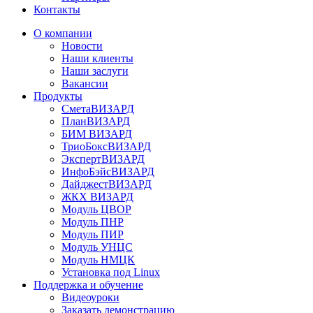
Контакты
О компании
Новости
Наши клиенты
Наши заслуги
Вакансии
Продукты
СметаВИЗАРД
ПланВИЗАРД
БИМ ВИЗАРД
ТриоБоксВИЗАРД
ЭкспертВИЗАРД
ИнфоБэйсВИЗАРД
ДайджестВИЗАРД
ЖКХ ВИЗАРД
Модуль ЦВОР
Модуль ПНР
Модуль ПИР
Модуль УНЦС
Модуль НМЦК
Установка под Linux
Поддержка и обучение
Видеоуроки
Заказать демонстрацию