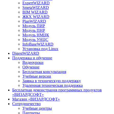
ExpertWIZARD
SmetaWIZARD
BIM WIZARD
ЖКХ WIZARD
PlanWIZARD
Модуль ПИР
Модуль ПНР
Модуль НМЦК
Модуль УНЦС
InfoBaseWIZARD
Установка под Linux
DigestWIZARD
Поддержка и обучение
Видеоуроки
Обучение
Бесплатная консультация
Учебные версии
Заявка в техническую поддержку
Удаленная техническая поддержка
Бесплатная демонстрация программных продуктов
«ВИЗАРДСОФТ»
Магазин «ВИЗАРДСОФТ»
Сотрудничество
Учебные центры
Партнеры