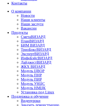
Контакты
О компании
Новости
Наши клиенты
Наши заслуги
Вакансии
Продукты
СметаВИЗАРД
ПланВИЗАРД
БИМ ВИЗАРД
ТриоБоксВИЗАРД
ЭкспертВИЗАРД
ИнфоБэйсВИЗАРД
ДайджестВИЗАРД
ЖКХ ВИЗАРД
Модуль ЦВОР
Модуль ПНР
Модуль ПИР
Модуль УНЦС
Модуль НМЦК
Установка под Linux
Поддержка и обучение
Видеоуроки
Заказать демонстрацию