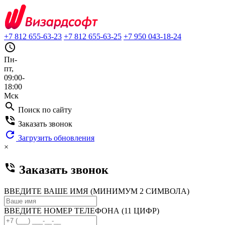
+7 812 655-63-23
+7 812 655-63-25
+7 950 043-18-24
query_builder
Пн-
пт,
09:00-
18:00
Мск
search
Поиск по сайту
phone_in_talk
Заказать звонок
refresh
Загрузить обновления
×
phone_in_talk
Заказать звонок
ВВЕДИТЕ ВАШЕ ИМЯ (МИНИМУМ 2 СИМВОЛА)
ВВЕДИТЕ НОМЕР ТЕЛЕФОНА (11 ЦИФР)