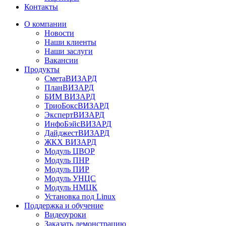
Контакты
О компании
Новости
Наши клиенты
Наши заслуги
Вакансии
Продукты
СметаВИЗАРД
ПланВИЗАРД
БИМ ВИЗАРД
ТриоБоксВИЗАРД
ЭкспертВИЗАРД
ИнфоБэйсВИЗАРД
ДайджестВИЗАРД
ЖКХ ВИЗАРД
Модуль ЦВОР
Модуль ПНР
Модуль ПИР
Модуль УНЦС
Модуль НМЦК
Установка под Linux
Поддержка и обучение
Видеоуроки
Заказать демонстрацию