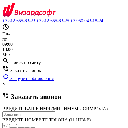
+7 812 655-63-23
+7 812 655-63-25
+7 950 043-18-24
query_builder
Пн-
пт,
09:00-
18:00
Мск
search
Поиск по сайту
phone_in_talk
Заказать звонок
refresh
Загрузить обновления
×
phone_in_talk
Заказать звонок
ВВЕДИТЕ ВАШЕ ИМЯ (МИНИМУМ 2 СИМВОЛА)
ВВЕДИТЕ НОМЕР ТЕЛЕФОНА (11 ЦИФР)