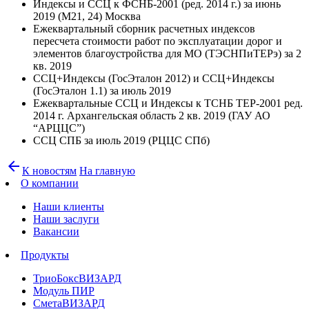
Индексы и ССЦ к ФСНБ-2001 (ред. 2014 г.) за июнь
2019 (М21, 24) Москва
Ежеквартальный сборник расчетных индексов
пересчета стоимости работ по эксплуатации дорог и
элементов благоустройства для МО (ТЭСНПиТЕРэ) за 2
кв. 2019
ССЦ+Индексы (ГосЭталон 2012) и ССЦ+Индексы
(ГосЭталон 1.1) за июль 2019
Ежеквартальные ССЦ и Индексы к ТСНБ ТЕР-2001 ред.
2014 г. Архангельская область 2 кв. 2019 (ГАУ АО
“АРЦЦС”)
ССЦ СПБ за июль 2019 (РЦЦС СПб)
arrow_back
К новостям
На главную
О компании
Наши клиенты
Наши заслуги
Вакансии
Продукты
ТриоБоксВИЗАРД
Модуль ПИР
СметаВИЗАРД