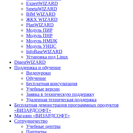
ExpertWIZARD
SmetaWIZARD
BIM WIZARD
ЖКХ WIZARD
PlanWIZARD
Модуль ПИР
Модуль ПНР
Модуль НМЦК
Модуль УНЦС
InfoBaseWIZARD
Установка под Linux
DigestWIZARD
Поддержка и обучение
Видеоуроки
Обучение
Бесплатная консультация
Учебные версии
Заявка в техническую поддержку
Удаленная техническая поддержка
Бесплатная демонстрация программных продуктов
«ВИЗАРДСОФТ»
Магазин «ВИЗАРДСОФТ»
Сотрудничество
Учебные центры
Партнеры