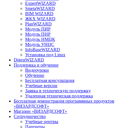
ExpertWIZARD
SmetaWIZARD
BIM WIZARD
ЖКХ WIZARD
PlanWIZARD
Модуль ПИР
Модуль ПНР
Модуль НМЦК
Модуль УНЦС
InfoBaseWIZARD
Установка под Linux
DigestWIZARD
Поддержка и обучение
Видеоуроки
Обучение
Бесплатная консультация
Учебные версии
Заявка в техническую поддержку
Удаленная техническая поддержка
Бесплатная демонстрация программных продуктов
«ВИЗАРДСОФТ»
Магазин «ВИЗАРДСОФТ»
Сотрудничество
Учебные центры
Партнеры