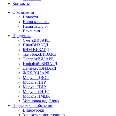
Контакты
О компании
Новости
Наши клиенты
Наши заслуги
Вакансии
Продукты
СметаВИЗАРД
ПланВИЗАРД
БИМ ВИЗАРД
ТриоБоксВИЗАРД
ЭкспертВИЗАРД
ИнфоБэйсВИЗАРД
ДайджестВИЗАРД
ЖКХ ВИЗАРД
Модуль ЦВОР
Модуль ПНР
Модуль ПИР
Модуль УНЦС
Модуль НМЦК
Установка под Linux
Поддержка и обучение
Видеоуроки
Заказать демонстрацию