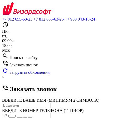
+7 812 655-63-23
+7 812 655-63-25
+7 950 043-18-24
query_builder
Пн-
пт,
09:00-
18:00
Мск
search
Поиск по сайту
phone_in_talk
Заказать звонок
refresh
Загрузить обновления
×
phone_in_talk
Заказать звонок
ВВЕДИТЕ ВАШЕ ИМЯ (МИНИМУМ 2 СИМВОЛА)
ВВЕДИТЕ НОМЕР ТЕЛЕФОНА (11 ЦИФР)