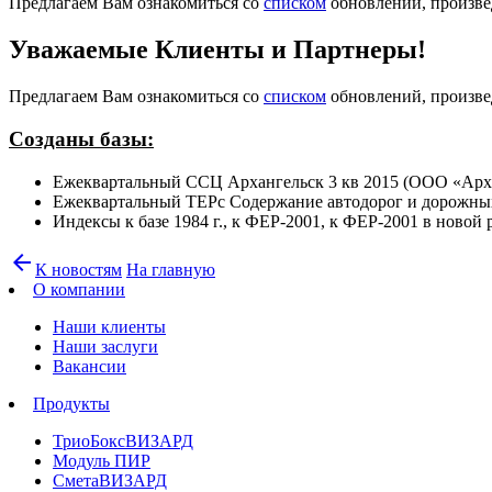
Предлагаем Вам ознакомиться со
списком
обновлений, произвед
Уважаемые Клиенты и Партнеры!
Предлагаем Вам ознакомиться со
списком
обновлений, произвед
Созданы базы:
Ежеквартальный ССЦ Архангельск 3 кв 2015 (ООО «Ар
Ежеквартальный ТЕРс Содержание автодорог и дорожных
Индексы к базе 1984 г., к ФЕР-2001, к ФЕР-2001 в новой
arrow_back
К новостям
На главную
О компании
Наши клиенты
Наши заслуги
Вакансии
Продукты
ТриоБоксВИЗАРД
Модуль ПИР
СметаВИЗАРД