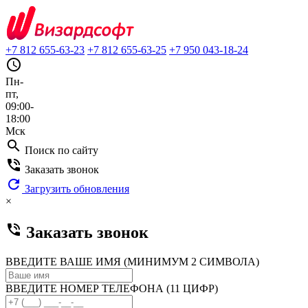
+7 812 655-63-23
+7 812 655-63-25
+7 950 043-18-24
query_builder
Пн-
пт,
09:00-
18:00
Мск
search
Поиск по сайту
phone_in_talk
Заказать звонок
refresh
Загрузить обновления
×
phone_in_talk
Заказать звонок
ВВЕДИТЕ ВАШЕ ИМЯ (МИНИМУМ 2 СИМВОЛА)
ВВЕДИТЕ НОМЕР ТЕЛЕФОНА (11 ЦИФР)