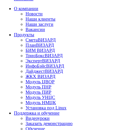
О компании
Новости
Наши клиенты
Наши заслуги
Вакансии
Продукты
СметаВИЗАРД
ПланВИЗАРД
БИМ ВИЗАРД
ТриоБоксВИЗАРД
ЭкспертВИЗАРД
ИнфоБэйсВИЗАРД
ДайджестВИЗАРД
ЖКХ ВИЗАРД
Модуль ЦВОР
Модуль ПНР
Модуль ПИР
Модуль УНЦС
Модуль НМЦК
Установка под Linux
Поддержка и обучение
Видеоуроки
Заказать демонстрацию
Обучение