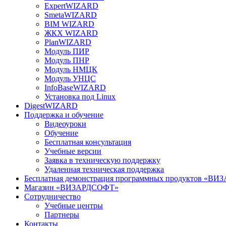
ExpertWIZARD
SmetaWIZARD
BIM WIZARD
ЖКХ WIZARD
PlanWIZARD
Модуль ПИР
Модуль ПНР
Модуль НМЦК
Модуль УНЦС
InfoBaseWIZARD
Установка под Linux
DigestWIZARD
Поддержка и обучение
Видеоуроки
Обучение
Бесплатная консультация
Учебные версии
Заявка в техническую поддержку
Удаленная техническая поддержка
Бесплатная демонстрация программных продуктов «В
Магазин «ВИЗАРДСОФТ»
Сотрудничество
Учебные центры
Партнеры
Контакты