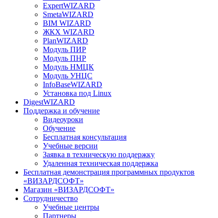
ExpertWIZARD
SmetaWIZARD
BIM WIZARD
ЖКХ WIZARD
PlanWIZARD
Модуль ПИР
Модуль ПНР
Модуль НМЦК
Модуль УНЦС
InfoBaseWIZARD
Установка под Linux
DigestWIZARD
Поддержка и обучение
Видеоуроки
Обучение
Бесплатная консультация
Учебные версии
Заявка в техническую поддержку
Удаленная техническая поддержка
Бесплатная демонстрация программных продуктов
«ВИЗАРДСОФТ»
Магазин «ВИЗАРДСОФТ»
Сотрудничество
Учебные центры
Партнеры