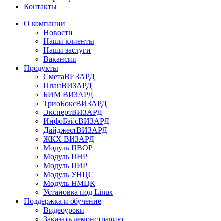
Контакты
О компании
Новости
Наши клиенты
Наши заслуги
Вакансии
Продукты
СметаВИЗАРД
ПланВИЗАРД
БИМ ВИЗАРД
ТриоБоксВИЗАРД
ЭкспертВИЗАРД
ИнфоБэйсВИЗАРД
ДайджестВИЗАРД
ЖКХ ВИЗАРД
Модуль ЦВОР
Модуль ПНР
Модуль ПИР
Модуль УНЦС
Модуль НМЦК
Установка под Linux
Поддержка и обучение
Видеоуроки
Заказать демонстрацию