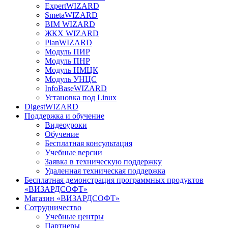
ExpertWIZARD
SmetaWIZARD
BIM WIZARD
ЖКХ WIZARD
PlanWIZARD
Модуль ПИР
Модуль ПНР
Модуль НМЦК
Модуль УНЦС
InfoBaseWIZARD
Установка под Linux
DigestWIZARD
Поддержка и обучение
Видеоуроки
Обучение
Бесплатная консультация
Учебные версии
Заявка в техническую поддержку
Удаленная техническая поддержка
Бесплатная демонстрация программных продуктов
«ВИЗАРДСОФТ»
Магазин «ВИЗАРДСОФТ»
Сотрудничество
Учебные центры
Партнеры