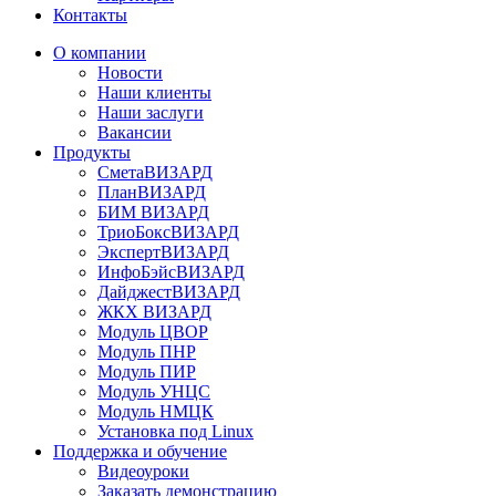
Контакты
О компании
Новости
Наши клиенты
Наши заслуги
Вакансии
Продукты
СметаВИЗАРД
ПланВИЗАРД
БИМ ВИЗАРД
ТриоБоксВИЗАРД
ЭкспертВИЗАРД
ИнфоБэйсВИЗАРД
ДайджестВИЗАРД
ЖКХ ВИЗАРД
Модуль ЦВОР
Модуль ПНР
Модуль ПИР
Модуль УНЦС
Модуль НМЦК
Установка под Linux
Поддержка и обучение
Видеоуроки
Заказать демонстрацию