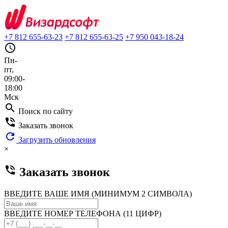
+7 812 655-63-23
+7 812 655-63-25
+7 950 043-18-24
query_builder
Пн-
пт,
09:00-
18:00
Мск
search
Поиск по сайту
phone_in_talk
Заказать звонок
refresh
Загрузить обновления
×
phone_in_talk
Заказать звонок
ВВЕДИТЕ ВАШЕ ИМЯ (МИНИМУМ 2 СИМВОЛА)
ВВЕДИТЕ НОМЕР ТЕЛЕФОНА (11 ЦИФР)