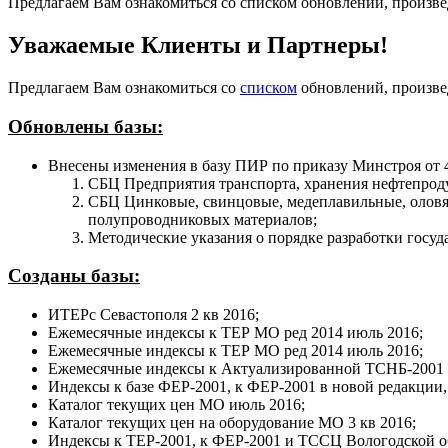
Предлагаем Вам ознакомиться со списком обновлений, произвед
Уважаемые Клиенты и Партнеры!
Предлагаем Вам ознакомиться со
списком
обновлений, произвед
Обновлены базы:
Внесены изменения в базу ПИР по приказу Минстроя от 4
СБЦ Предприятия транспорта, хранения нефтепроду
СБЦ Цинковые, свинцовые, медеплавильные, оловян
полупроводниковых материалов;
Методические указания о порядке разработки госу
Созданы базы:
ИТЕРс Севастополя 2 кв 2016;
Ежемесячные индексы к ТЕР МО ред 2014 июль 2016;
Ежемесячные индексы к ТЕР МО ред 2014 июль 2016;
Ежемесячные индексы к Актуализированной ТСНБ-2001 
Индексы к базе ФЕР-2001, к ФЕР-2001 в новой редакции
Каталог текущих цен МО июль 2016;
Каталог текущих цен на оборудование МО 3 кв 2016;
Индексы к ТЕР-2001, к ФЕР-2001 и ТССЦ Вологодской об