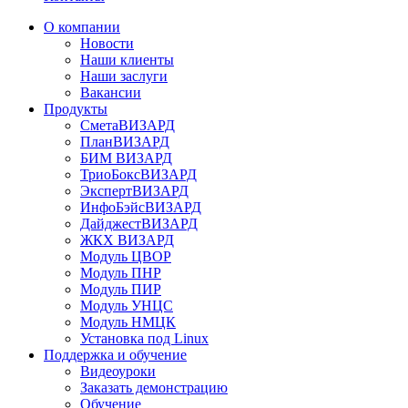
О компании
Новости
Наши клиенты
Наши заслуги
Вакансии
Продукты
СметаВИЗАРД
ПланВИЗАРД
БИМ ВИЗАРД
ТриоБоксВИЗАРД
ЭкспертВИЗАРД
ИнфоБэйсВИЗАРД
ДайджестВИЗАРД
ЖКХ ВИЗАРД
Модуль ЦВОР
Модуль ПНР
Модуль ПИР
Модуль УНЦС
Модуль НМЦК
Установка под Linux
Поддержка и обучение
Видеоуроки
Заказать демонстрацию
Обучение