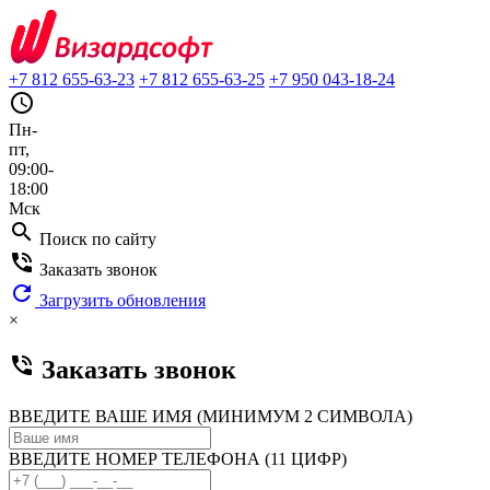
+7 812 655-63-23
+7 812 655-63-25
+7 950 043-18-24
query_builder
Пн-
пт,
09:00-
18:00
Мск
search
Поиск по сайту
phone_in_talk
Заказать звонок
refresh
Загрузить обновления
×
phone_in_talk
Заказать звонок
ВВЕДИТЕ ВАШЕ ИМЯ (МИНИМУМ 2 СИМВОЛА)
ВВЕДИТЕ НОМЕР ТЕЛЕФОНА (11 ЦИФР)