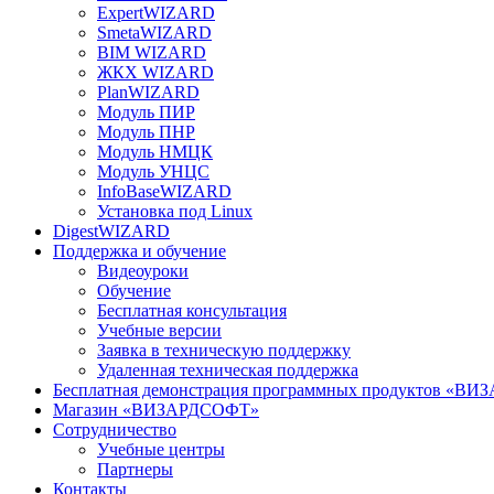
ExpertWIZARD
SmetaWIZARD
BIM WIZARD
ЖКХ WIZARD
PlanWIZARD
Модуль ПИР
Модуль ПНР
Модуль НМЦК
Модуль УНЦС
InfoBaseWIZARD
Установка под Linux
DigestWIZARD
Поддержка и обучение
Видеоуроки
Обучение
Бесплатная консультация
Учебные версии
Заявка в техническую поддержку
Удаленная техническая поддержка
Бесплатная демонстрация программных продуктов «В
Магазин «ВИЗАРДСОФТ»
Сотрудничество
Учебные центры
Партнеры
Контакты