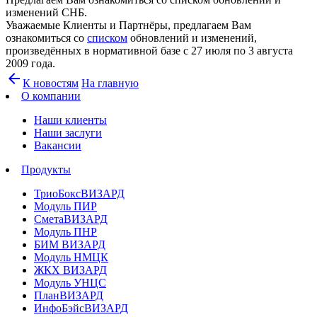
изменений СНБ.
Уважаемые Клиенты и Партнёры, предлагаем Вам
ознакомиться со
списком
обновлений и изменений,
произведённых в нормативной базе c 27 июля по 3 августа
2009 г
ода.
arrow_back
К новостям
На главную
О компании
Наши клиенты
Наши заслуги
Вакансии
Продукты
ТриоБоксВИЗАРД
Модуль ПИР
СметаВИЗАРД
Модуль ПНР
БИМ ВИЗАРД
Модуль НМЦК
ЖКХ ВИЗАРД
Модуль УНЦС
ПланВИЗАРД
ИнфоБэйсВИЗАРД