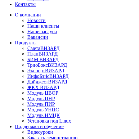
Контакты
О компании
Новости
Наши клиенты
Наши заслуги
Вакансии
Продукты
СметаВИЗАРД
ПланВИЗАРД
БИМ ВИЗАРД
ТриоБоксВИЗАРД
ЭкспертВИЗАРД
ИнфоБэйсВИЗАРД
ДайджестВИЗАРД
ЖКХ ВИЗАРД
Модуль ЦВОР
Модуль ПНР
Модуль ПИР
Модуль УНЦС
Модуль НМЦК
Установка под Linux
Поддержка и обучение
Видеоуроки
Заказать демонстрацию