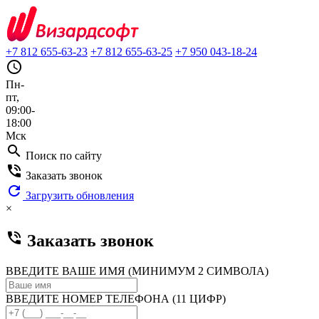
+7 812 655-63-23
+7 812 655-63-25
+7 950 043-18-24
query_builder
Пн-
пт,
09:00-
18:00
Мск
search
Поиск по сайту
phone_in_talk
Заказать звонок
refresh
Загрузить обновления
×
phone_in_talk
Заказать звонок
ВВЕДИТЕ ВАШЕ ИМЯ (МИНИМУМ 2 СИМВОЛА)
ВВЕДИТЕ НОМЕР ТЕЛЕФОНА (11 ЦИФР)