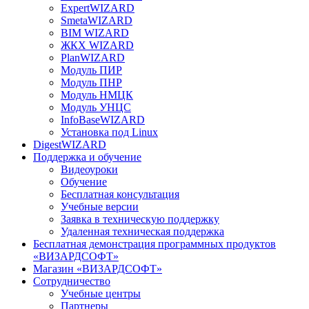
ExpertWIZARD
SmetaWIZARD
BIM WIZARD
ЖКХ WIZARD
PlanWIZARD
Модуль ПИР
Модуль ПНР
Модуль НМЦК
Модуль УНЦС
InfoBaseWIZARD
Установка под Linux
DigestWIZARD
Поддержка и обучение
Видеоуроки
Обучение
Бесплатная консультация
Учебные версии
Заявка в техническую поддержку
Удаленная техническая поддержка
Бесплатная демонстрация программных продуктов
«ВИЗАРДСОФТ»
Магазин «ВИЗАРДСОФТ»
Сотрудничество
Учебные центры
Партнеры