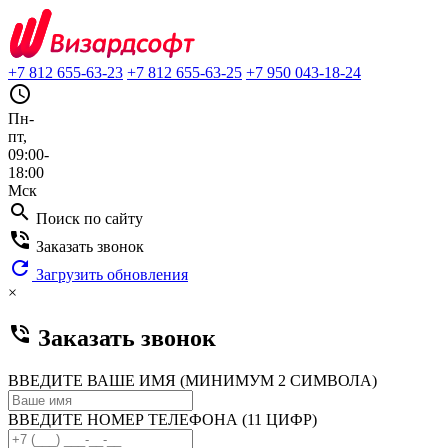
+7 812 655-63-23
+7 812 655-63-25
+7 950 043-18-24
query_builder
Пн-
пт,
09:00-
18:00
Мск
search
Поиск по сайту
phone_in_talk
Заказать звонок
refresh
Загрузить обновления
×
phone_in_talk
Заказать звонок
ВВЕДИТЕ ВАШЕ ИМЯ (МИНИМУМ 2 СИМВОЛА)
ВВЕДИТЕ НОМЕР ТЕЛЕФОНА (11 ЦИФР)