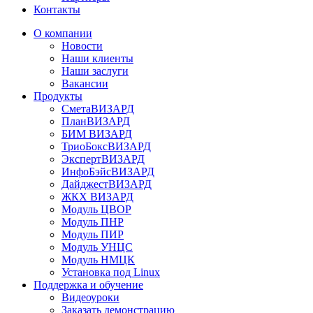
Контакты
О компании
Новости
Наши клиенты
Наши заслуги
Вакансии
Продукты
СметаВИЗАРД
ПланВИЗАРД
БИМ ВИЗАРД
ТриоБоксВИЗАРД
ЭкспертВИЗАРД
ИнфоБэйсВИЗАРД
ДайджестВИЗАРД
ЖКХ ВИЗАРД
Модуль ЦВОР
Модуль ПНР
Модуль ПИР
Модуль УНЦС
Модуль НМЦК
Установка под Linux
Поддержка и обучение
Видеоуроки
Заказать демонстрацию