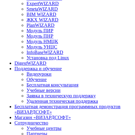
ExpertWIZARD
SmetaWIZARD
BIM WIZARD
ЖКХ WIZARD
PlanWIZARD
Модуль ПИР
Модуль ПНР
Модуль НМЦК
Модуль УНЦС
InfoBaseWIZARD
Установка под Linux
DigestWIZARD
Поддержка и обучение
Видеоуроки
Обучение
Бесплатная консультация
Учебные версии
Заявка в техническую поддержку
Удаленная техническая поддержка
Бесплатная демонстрация программных продуктов
«ВИЗАРДСОФТ»
Магазин «ВИЗАРДСОФТ»
Сотрудничество
Учебные центры
Партнеры