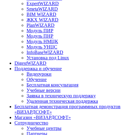
ExpertWIZARD
SmetaWIZARD
BIM WIZARD
ЖКХ WIZARD
PlanWIZARD
Модуль ПИР
Модуль ПНР
Модуль НМЦК
Модуль УНЦС
InfoBaseWIZARD
Установка под Linux
DigestWIZARD
Поддержка и обучение
Видеоуроки
Обучение
Бесплатная консультация
Учебные версии
Заявка в техническую поддержку
Удаленная техническая поддержка
Бесплатная демонстрация программных продуктов
«ВИЗАРДСОФТ»
Магазин «ВИЗАРДСОФТ»
Сотрудничество
Учебные центры
Партнеры