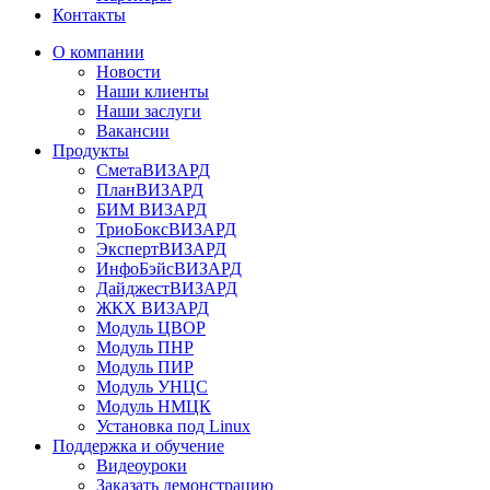
Контакты
О компании
Новости
Наши клиенты
Наши заслуги
Вакансии
Продукты
СметаВИЗАРД
ПланВИЗАРД
БИМ ВИЗАРД
ТриоБоксВИЗАРД
ЭкспертВИЗАРД
ИнфоБэйсВИЗАРД
ДайджестВИЗАРД
ЖКХ ВИЗАРД
Модуль ЦВОР
Модуль ПНР
Модуль ПИР
Модуль УНЦС
Модуль НМЦК
Установка под Linux
Поддержка и обучение
Видеоуроки
Заказать демонстрацию