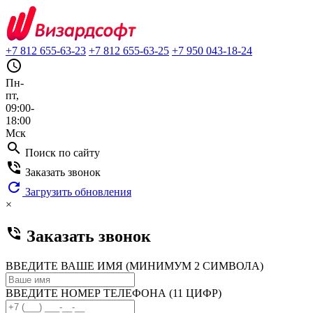
+7 812 655-63-23
+7 812 655-63-25
+7 950 043-18-24
query_builder
Пн-
пт,
09:00-
18:00
Мск
search
Поиск по сайту
phone_in_talk
Заказать звонок
refresh
Загрузить обновления
×
phone_in_talk
Заказать звонок
ВВЕДИТЕ ВАШЕ ИМЯ (МИНИМУМ 2 СИМВОЛА)
ВВЕДИТЕ НОМЕР ТЕЛЕФОНА (11 ЦИФР)