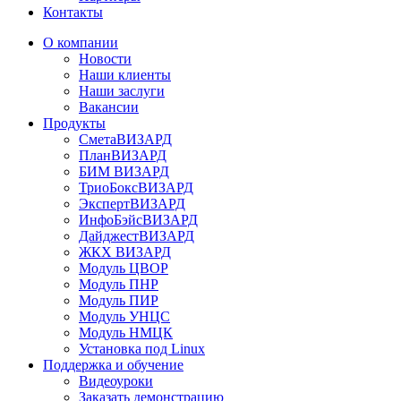
Контакты
О компании
Новости
Наши клиенты
Наши заслуги
Вакансии
Продукты
СметаВИЗАРД
ПланВИЗАРД
БИМ ВИЗАРД
ТриоБоксВИЗАРД
ЭкспертВИЗАРД
ИнфоБэйсВИЗАРД
ДайджестВИЗАРД
ЖКХ ВИЗАРД
Модуль ЦВОР
Модуль ПНР
Модуль ПИР
Модуль УНЦС
Модуль НМЦК
Установка под Linux
Поддержка и обучение
Видеоуроки
Заказать демонстрацию