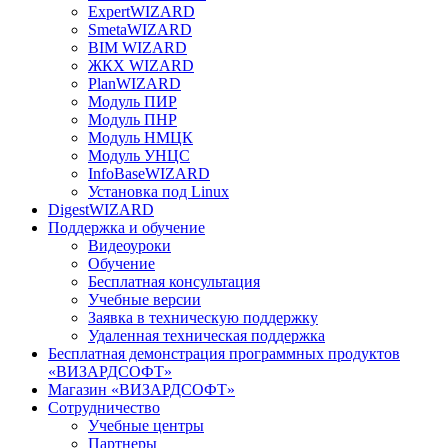
ExpertWIZARD
SmetaWIZARD
BIM WIZARD
ЖКХ WIZARD
PlanWIZARD
Модуль ПИР
Модуль ПНР
Модуль НМЦК
Модуль УНЦС
InfoBaseWIZARD
Установка под Linux
DigestWIZARD
Поддержка и обучение
Видеоуроки
Обучение
Бесплатная консультация
Учебные версии
Заявка в техническую поддержку
Удаленная техническая поддержка
Бесплатная демонстрация программных продуктов
«ВИЗАРДСОФТ»
Магазин «ВИЗАРДСОФТ»
Сотрудничество
Учебные центры
Партнеры