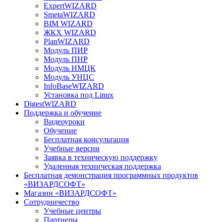
ExpertWIZARD
SmetaWIZARD
BIM WIZARD
ЖКХ WIZARD
PlanWIZARD
Модуль ПИР
Модуль ПНР
Модуль НМЦК
Модуль УНЦС
InfoBaseWIZARD
Установка под Linux
DigestWIZARD
Поддержка и обучение
Видеоуроки
Обучение
Бесплатная консультация
Учебные версии
Заявка в техническую поддержку
Удаленная техническая поддержка
Бесплатная демонстрация программных продуктов
«ВИЗАРДСОФТ»
Магазин «ВИЗАРДСОФТ»
Сотрудничество
Учебные центры
Партнеры