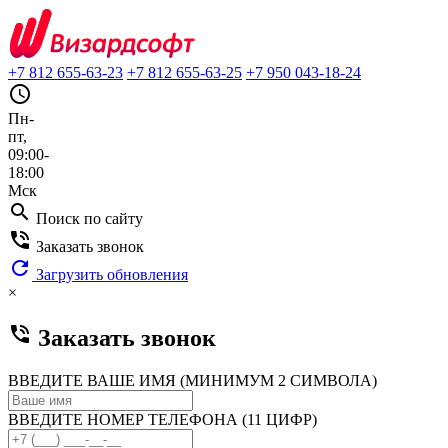
+7 812 655-63-23
+7 812 655-63-25
+7 950 043-18-24
query_builder
Пн-
пт,
09:00-
18:00
Мск
search
Поиск по сайту
phone_in_talk
Заказать звонок
refresh
Загрузить обновления
×
phone_in_talk
Заказать звонок
ВВЕДИТЕ ВАШЕ ИМЯ (МИНИМУМ 2 СИМВОЛА)
ВВЕДИТЕ НОМЕР ТЕЛЕФОНА (11 ЦИФР)