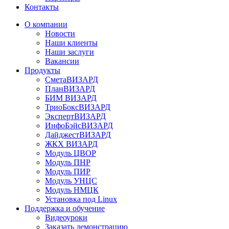
Контакты
О компании
Новости
Наши клиенты
Наши заслуги
Вакансии
Продукты
СметаВИЗАРД
ПланВИЗАРД
БИМ ВИЗАРД
ТриоБоксВИЗАРД
ЭкспертВИЗАРД
ИнфоБэйсВИЗАРД
ДайджестВИЗАРД
ЖКХ ВИЗАРД
Модуль ЦВОР
Модуль ПНР
Модуль ПИР
Модуль УНЦС
Модуль НМЦК
Установка под Linux
Поддержка и обучение
Видеоуроки
Заказать демонстрацию