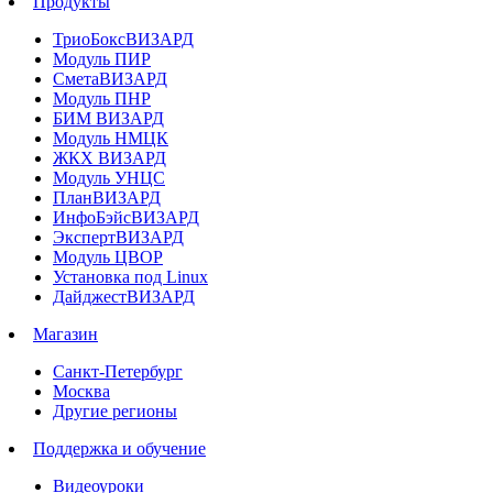
Продукты
ТриоБоксВИЗАРД
Модуль ПИР
СметаВИЗАРД
Модуль ПНР
БИМ ВИЗАРД
Модуль НМЦК
ЖКХ ВИЗАРД
Модуль УНЦС
ПланВИЗАРД
ИнфоБэйсВИЗАРД
ЭкспертВИЗАРД
Модуль ЦВОР
Установка под Linux
ДайджестВИЗАРД
Магазин
Санкт-Петербург
Москва
Другие регионы
Поддержка и обучение
Видеоуроки