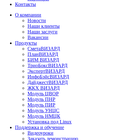
Контакты
О компании
Новости
Наши клиенты
Наши заслуги
Вакансии
Продукты
СметаВИЗАРД
ПланВИЗАРД
БИМ ВИЗАРД
ТриоБоксВИЗАРД
ЭкспертВИЗАРД
ИнфоБэйсВИЗАРД
ДайджестВИЗАРД
ЖКХ ВИЗАРД
Модуль ЦВОР
Модуль ПНР
Модуль ПИР
Модуль УНЦС
Модуль НМЦК
Установка под Linux
Поддержка и обучение
Видеоуроки
Заказать демонстрацию