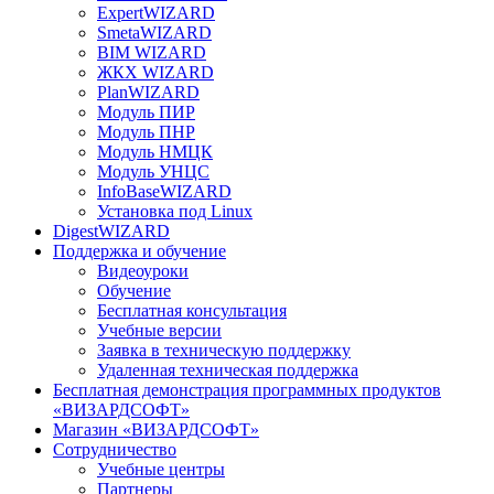
ExpertWIZARD
SmetaWIZARD
BIM WIZARD
ЖКХ WIZARD
PlanWIZARD
Модуль ПИР
Модуль ПНР
Модуль НМЦК
Модуль УНЦС
InfoBaseWIZARD
Установка под Linux
DigestWIZARD
Поддержка и обучение
Видеоуроки
Обучение
Бесплатная консультация
Учебные версии
Заявка в техническую поддержку
Удаленная техническая поддержка
Бесплатная демонстрация программных продуктов
«ВИЗАРДСОФТ»
Магазин «ВИЗАРДСОФТ»
Сотрудничество
Учебные центры
Партнеры