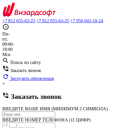
+7 812 655-63-23
+7 812 655-63-25
+7 950 043-18-24
query_builder
Пн-
пт,
09:00-
18:00
Мск
search
Поиск по сайту
phone_in_talk
Заказать звонок
refresh
Загрузить обновления
×
phone_in_talk
Заказать звонок
ВВЕДИТЕ ВАШЕ ИМЯ (МИНИМУМ 2 СИМВОЛА)
ВВЕДИТЕ НОМЕР ТЕЛЕФОНА (11 ЦИФР)