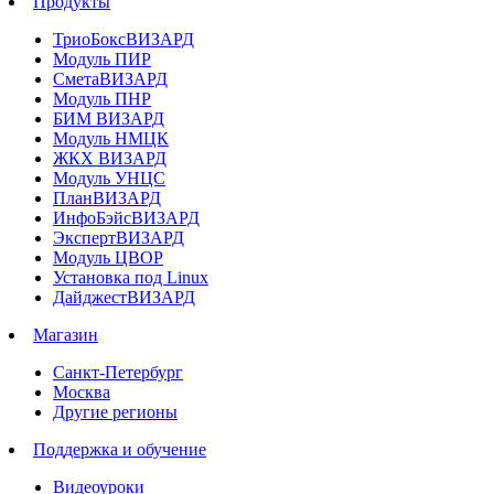
Продукты
ТриоБоксВИЗАРД
Модуль ПИР
СметаВИЗАРД
Модуль ПНР
БИМ ВИЗАРД
Модуль НМЦК
ЖКХ ВИЗАРД
Модуль УНЦС
ПланВИЗАРД
ИнфоБэйсВИЗАРД
ЭкспертВИЗАРД
Модуль ЦВОР
Установка под Linux
ДайджестВИЗАРД
Магазин
Санкт-Петербург
Москва
Другие регионы
Поддержка и обучение
Видеоуроки