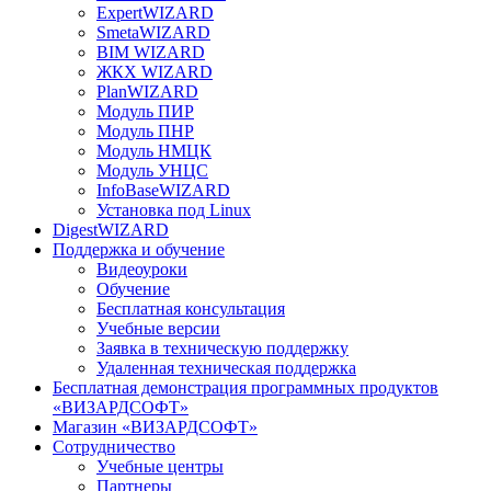
ExpertWIZARD
SmetaWIZARD
BIM WIZARD
ЖКХ WIZARD
PlanWIZARD
Модуль ПИР
Модуль ПНР
Модуль НМЦК
Модуль УНЦС
InfoBaseWIZARD
Установка под Linux
DigestWIZARD
Поддержка и обучение
Видеоуроки
Обучение
Бесплатная консультация
Учебные версии
Заявка в техническую поддержку
Удаленная техническая поддержка
Бесплатная демонстрация программных продуктов
«ВИЗАРДСОФТ»
Магазин «ВИЗАРДСОФТ»
Сотрудничество
Учебные центры
Партнеры