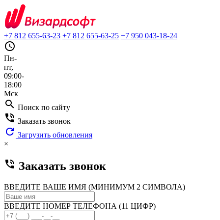
+7 812 655-63-23
+7 812 655-63-25
+7 950 043-18-24
query_builder
Пн-
пт,
09:00-
18:00
Мск
search
Поиск по сайту
phone_in_talk
Заказать звонок
refresh
Загрузить обновления
×
phone_in_talk
Заказать звонок
ВВЕДИТЕ ВАШЕ ИМЯ (МИНИМУМ 2 СИМВОЛА)
ВВЕДИТЕ НОМЕР ТЕЛЕФОНА (11 ЦИФР)