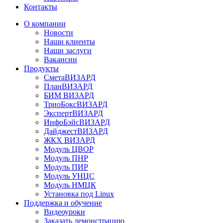
Контакты
О компании
Новости
Наши клиенты
Наши заслуги
Вакансии
Продукты
СметаВИЗАРД
ПланВИЗАРД
БИМ ВИЗАРД
ТриоБоксВИЗАРД
ЭкспертВИЗАРД
ИнфоБэйсВИЗАРД
ДайджестВИЗАРД
ЖКХ ВИЗАРД
Модуль ЦВОР
Модуль ПНР
Модуль ПИР
Модуль УНЦС
Модуль НМЦК
Установка под Linux
Поддержка и обучение
Видеоуроки
Заказать демонстрацию