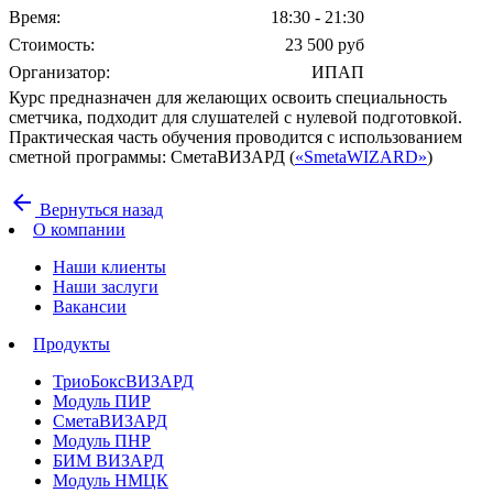
Время:
18:30 - 21:30
Стоимость:
23 500 руб
Организатор:
ИПАП
Курс предназначен для желающих освоить специальность
сметчика, подходит для слушателей с нулевой подготовкой.
Практическая часть обучения проводится с использованием
сметной программы: СметаВИЗАРД (
«SmetaWIZARD»
)
arrow_back
Вернуться назад
О компании
Наши клиенты
Наши заслуги
Вакансии
Продукты
ТриоБоксВИЗАРД
Модуль ПИР
СметаВИЗАРД
Модуль ПНР
БИМ ВИЗАРД
Модуль НМЦК