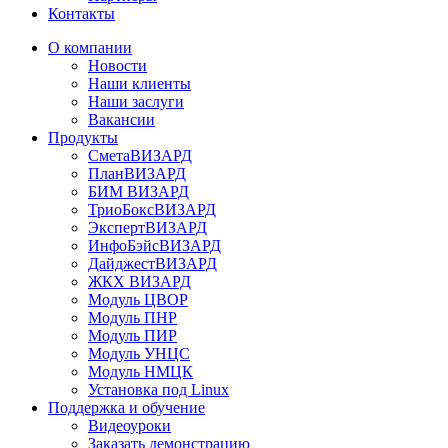
Контакты
О компании
Новости
Наши клиенты
Наши заслуги
Вакансии
Продукты
СметаВИЗАРД
ПланВИЗАРД
БИМ ВИЗАРД
ТриоБоксВИЗАРД
ЭкспертВИЗАРД
ИнфоБэйсВИЗАРД
ДайджестВИЗАРД
ЖКХ ВИЗАРД
Модуль ЦВОР
Модуль ПНР
Модуль ПИР
Модуль УНЦС
Модуль НМЦК
Установка под Linux
Поддержка и обучение
Видеоуроки
Заказать демонстрацию