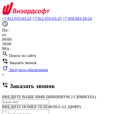
+7 812 655-63-23
+7 812 655-63-25
+7 950 043-18-24
query_builder
Пн-
пт,
09:00-
18:00
Мск
search
Поиск по сайту
phone_in_talk
Заказать звонок
refresh
Загрузить обновления
×
phone_in_talk
Заказать звонок
ВВЕДИТЕ ВАШЕ ИМЯ (МИНИМУМ 2 СИМВОЛА)
ВВЕДИТЕ НОМЕР ТЕЛЕФОНА (11 ЦИФР)