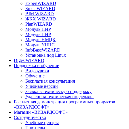
ExpertWIZARD
SmetaWIZARD
BIM WIZARD
ЖКХ WIZARD
PlanWIZARD
Модуль ПИР
Модуль ПНР
Модуль НМЦК
Модуль УНЦС
InfoBaseWIZARD
Установка под Linux
DigestWIZARD
Поддержка и обучение
Видеоуроки
Обучение
Бесплатная консультация
Учебные версии
Заявка в техническую поддержку
Удаленная техническая поддержка
Бесплатная демонстрация программных продуктов
«ВИЗАРДСОФТ»
Магазин «ВИЗАРДСОФТ»
Сотрудничество
Учебные центры
Партнеры