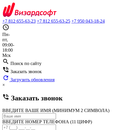
+7 812 655-63-23
+7 812 655-63-25
+7 950 043-18-24
query_builder
Пн-
пт,
09:00-
18:00
Мск
search
Поиск по сайту
phone_in_talk
Заказать звонок
refresh
Загрузить обновления
×
phone_in_talk
Заказать звонок
ВВЕДИТЕ ВАШЕ ИМЯ (МИНИМУМ 2 СИМВОЛА)
ВВЕДИТЕ НОМЕР ТЕЛЕФОНА (11 ЦИФР)