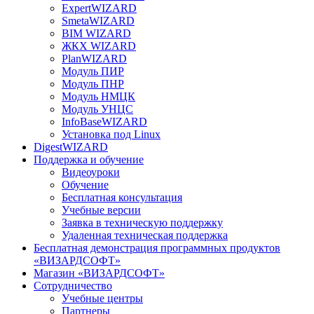
ExpertWIZARD
SmetaWIZARD
BIM WIZARD
ЖКХ WIZARD
PlanWIZARD
Модуль ПИР
Модуль ПНР
Модуль НМЦК
Модуль УНЦС
InfoBaseWIZARD
Установка под Linux
DigestWIZARD
Поддержка и обучение
Видеоуроки
Обучение
Бесплатная консультация
Учебные версии
Заявка в техническую поддержку
Удаленная техническая поддержка
Бесплатная демонстрация программных продуктов
«ВИЗАРДСОФТ»
Магазин «ВИЗАРДСОФТ»
Сотрудничество
Учебные центры
Партнеры