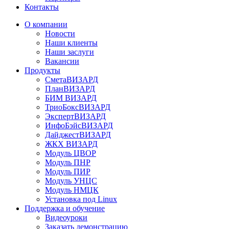
Контакты
О компании
Новости
Наши клиенты
Наши заслуги
Вакансии
Продукты
СметаВИЗАРД
ПланВИЗАРД
БИМ ВИЗАРД
ТриоБоксВИЗАРД
ЭкспертВИЗАРД
ИнфоБэйсВИЗАРД
ДайджестВИЗАРД
ЖКХ ВИЗАРД
Модуль ЦВОР
Модуль ПНР
Модуль ПИР
Модуль УНЦС
Модуль НМЦК
Установка под Linux
Поддержка и обучение
Видеоуроки
Заказать демонстрацию