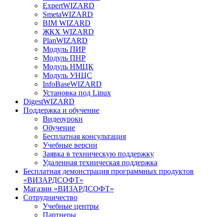
ExpertWIZARD
SmetaWIZARD
BIM WIZARD
ЖКХ WIZARD
PlanWIZARD
Модуль ПИР
Модуль ПНР
Модуль НМЦК
Модуль УНЦС
InfoBaseWIZARD
Установка под Linux
DigestWIZARD
Поддержка и обучение
Видеоуроки
Обучение
Бесплатная консультация
Учебные версии
Заявка в техническую поддержку
Удаленная техническая поддержка
Бесплатная демонстрация программных продуктов
«ВИЗАРДСОФТ»
Магазин «ВИЗАРДСОФТ»
Сотрудничество
Учебные центры
Партнеры