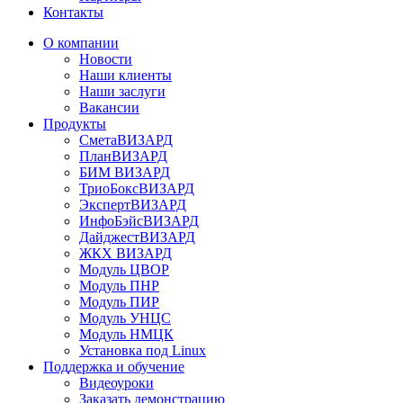
Контакты
О компании
Новости
Наши клиенты
Наши заслуги
Вакансии
Продукты
СметаВИЗАРД
ПланВИЗАРД
БИМ ВИЗАРД
ТриоБоксВИЗАРД
ЭкспертВИЗАРД
ИнфоБэйсВИЗАРД
ДайджестВИЗАРД
ЖКХ ВИЗАРД
Модуль ЦВОР
Модуль ПНР
Модуль ПИР
Модуль УНЦС
Модуль НМЦК
Установка под Linux
Поддержка и обучение
Видеоуроки
Заказать демонстрацию