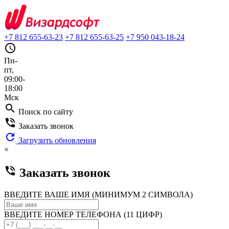
+7 812 655-63-23
+7 812 655-63-25
+7 950 043-18-24
query_builder
Пн-
пт,
09:00-
18:00
Мск
search
Поиск по сайту
phone_in_talk
Заказать звонок
refresh
Загрузить обновления
×
phone_in_talk
Заказать звонок
ВВЕДИТЕ ВАШЕ ИМЯ (МИНИМУМ 2 СИМВОЛА)
ВВЕДИТЕ НОМЕР ТЕЛЕФОНА (11 ЦИФР)