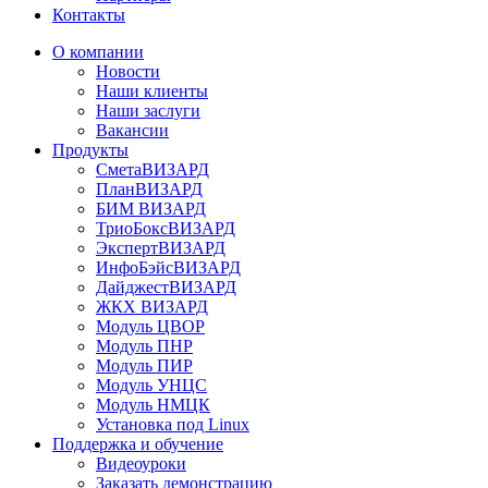
Контакты
О компании
Новости
Наши клиенты
Наши заслуги
Вакансии
Продукты
СметаВИЗАРД
ПланВИЗАРД
БИМ ВИЗАРД
ТриоБоксВИЗАРД
ЭкспертВИЗАРД
ИнфоБэйсВИЗАРД
ДайджестВИЗАРД
ЖКХ ВИЗАРД
Модуль ЦВОР
Модуль ПНР
Модуль ПИР
Модуль УНЦС
Модуль НМЦК
Установка под Linux
Поддержка и обучение
Видеоуроки
Заказать демонстрацию