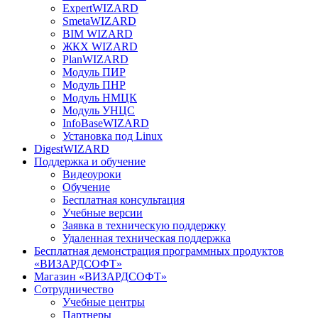
ExpertWIZARD
SmetaWIZARD
BIM WIZARD
ЖКХ WIZARD
PlanWIZARD
Модуль ПИР
Модуль ПНР
Модуль НМЦК
Модуль УНЦС
InfoBaseWIZARD
Установка под Linux
DigestWIZARD
Поддержка и обучение
Видеоуроки
Обучение
Бесплатная консультация
Учебные версии
Заявка в техническую поддержку
Удаленная техническая поддержка
Бесплатная демонстрация программных продуктов
«ВИЗАРДСОФТ»
Магазин «ВИЗАРДСОФТ»
Сотрудничество
Учебные центры
Партнеры