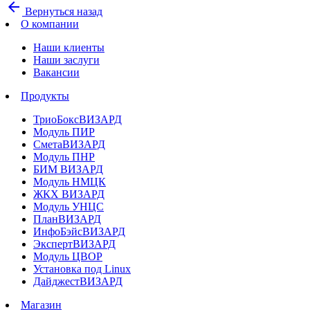
arrow_back
Вернуться назад
О компании
Наши клиенты
Наши заслуги
Вакансии
Продукты
ТриоБоксВИЗАРД
Модуль ПИР
СметаВИЗАРД
Модуль ПНР
БИМ ВИЗАРД
Модуль НМЦК
ЖКХ ВИЗАРД
Модуль УНЦС
ПланВИЗАРД
ИнфоБэйсВИЗАРД
ЭкспертВИЗАРД
Модуль ЦВОР
Установка под Linux
ДайджестВИЗАРД
Магазин