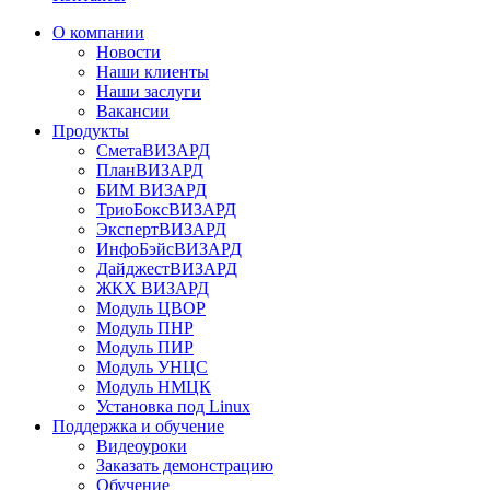
О компании
Новости
Наши клиенты
Наши заслуги
Вакансии
Продукты
СметаВИЗАРД
ПланВИЗАРД
БИМ ВИЗАРД
ТриоБоксВИЗАРД
ЭкспертВИЗАРД
ИнфоБэйсВИЗАРД
ДайджестВИЗАРД
ЖКХ ВИЗАРД
Модуль ЦВОР
Модуль ПНР
Модуль ПИР
Модуль УНЦС
Модуль НМЦК
Установка под Linux
Поддержка и обучение
Видеоуроки
Заказать демонстрацию
Обучение