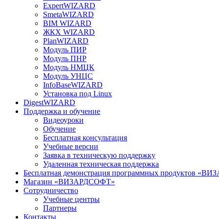
ExpertWIZARD
SmetaWIZARD
BIM WIZARD
ЖКХ WIZARD
PlanWIZARD
Модуль ПИР
Модуль ПНР
Модуль НМЦК
Модуль УНЦС
InfoBaseWIZARD
Установка под Linux
DigestWIZARD
Поддержка и обучение
Видеоуроки
Обучение
Бесплатная консультация
Учебные версии
Заявка в техническую поддержку
Удаленная техническая поддержка
Бесплатная демонстрация программных продуктов «В
Магазин «ВИЗАРДСОФТ»
Сотрудничество
Учебные центры
Партнеры
Контакты