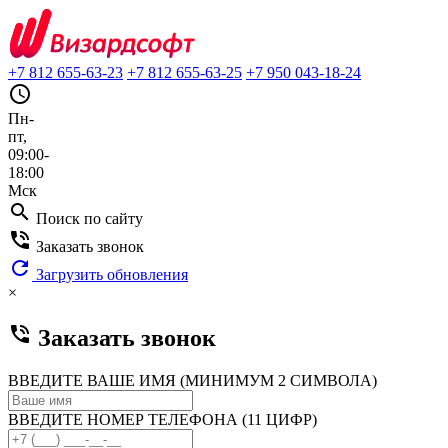
+7 812 655-63-23
+7 812 655-63-25
+7 950 043-18-24
query_builder
Пн-
пт,
09:00-
18:00
Мск
search
Поиск по сайту
phone_in_talk
Заказать звонок
refresh
Загрузить обновления
×
phone_in_talk
Заказать звонок
ВВЕДИТЕ ВАШЕ ИМЯ (МИНИМУМ 2 СИМВОЛА)
ВВЕДИТЕ НОМЕР ТЕЛЕФОНА (11 ЦИФР)