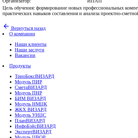
Организатор:
ИПАП
Цель обучения: формирование новых профессиональных компете
практических навыков составления и анализа проектно-сметно
arrow_back
Вернуться назад
О компании
Наши клиенты
Наши заслуги
Вакансии
Продукты
ТриоБоксВИЗАРД
Модуль ПИР
СметаВИЗАРД
Модуль ПНР
БИМ ВИЗАРД
Модуль НМЦК
ЖКХ ВИЗАРД
Модуль УНЦС
ПланВИЗАРД
ИнфоБэйсВИЗАРД
ЭкспертВИЗАРД
Модуль ЦВОР