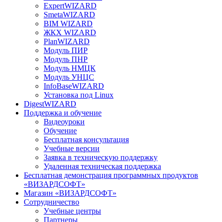
ExpertWIZARD
SmetaWIZARD
BIM WIZARD
ЖКХ WIZARD
PlanWIZARD
Модуль ПИР
Модуль ПНР
Модуль НМЦК
Модуль УНЦС
InfoBaseWIZARD
Установка под Linux
DigestWIZARD
Поддержка и обучение
Видеоуроки
Обучение
Бесплатная консультация
Учебные версии
Заявка в техническую поддержку
Удаленная техническая поддержка
Бесплатная демонстрация программных продуктов
«ВИЗАРДСОФТ»
Магазин «ВИЗАРДСОФТ»
Сотрудничество
Учебные центры
Партнеры