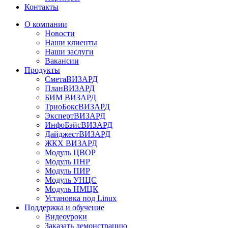
Контакты
О компании
Новости
Наши клиенты
Наши заслуги
Вакансии
Продукты
СметаВИЗАРД
ПланВИЗАРД
БИМ ВИЗАРД
ТриоБоксВИЗАРД
ЭкспертВИЗАРД
ИнфоБэйсВИЗАРД
ДайджестВИЗАРД
ЖКХ ВИЗАРД
Модуль ЦВОР
Модуль ПНР
Модуль ПИР
Модуль УНЦС
Модуль НМЦК
Установка под Linux
Поддержка и обучение
Видеоуроки
Заказать демонстрацию