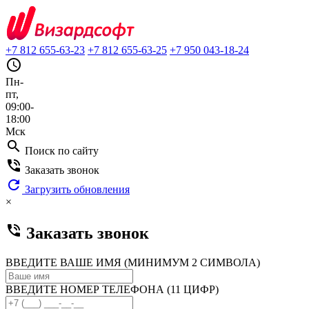
+7 812 655-63-23
+7 812 655-63-25
+7 950 043-18-24
query_builder
Пн-
пт,
09:00-
18:00
Мск
search
Поиск по сайту
phone_in_talk
Заказать звонок
refresh
Загрузить обновления
×
phone_in_talk
Заказать звонок
ВВЕДИТЕ ВАШЕ ИМЯ (МИНИМУМ 2 СИМВОЛА)
ВВЕДИТЕ НОМЕР ТЕЛЕФОНА (11 ЦИФР)