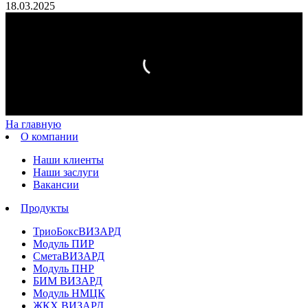
18.03.2025
На главную
О компании
Наши клиенты
Наши заслуги
Вакансии
Продукты
ТриоБоксВИЗАРД
Модуль ПИР
СметаВИЗАРД
Модуль ПНР
БИМ ВИЗАРД
Модуль НМЦК
ЖКХ ВИЗАРД