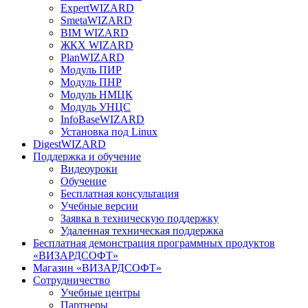
ExpertWIZARD
SmetaWIZARD
BIM WIZARD
ЖКХ WIZARD
PlanWIZARD
Модуль ПИР
Модуль ПНР
Модуль НМЦК
Модуль УНЦС
InfoBaseWIZARD
Установка под Linux
DigestWIZARD
Поддержка и обучение
Видеоуроки
Обучение
Бесплатная консультация
Учебные версии
Заявка в техническую поддержку
Удаленная техническая поддержка
Бесплатная демонстрация программных продуктов
«ВИЗАРДСОФТ»
Магазин «ВИЗАРДСОФТ»
Сотрудничество
Учебные центры
Партнеры