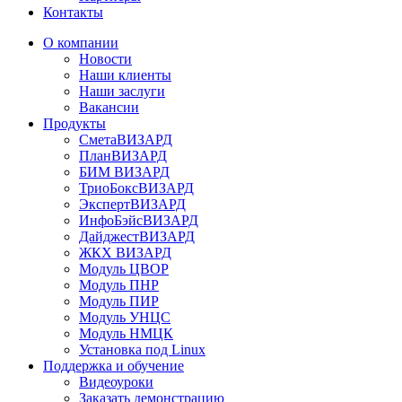
Контакты
О компании
Новости
Наши клиенты
Наши заслуги
Вакансии
Продукты
СметаВИЗАРД
ПланВИЗАРД
БИМ ВИЗАРД
ТриоБоксВИЗАРД
ЭкспертВИЗАРД
ИнфоБэйсВИЗАРД
ДайджестВИЗАРД
ЖКХ ВИЗАРД
Модуль ЦВОР
Модуль ПНР
Модуль ПИР
Модуль УНЦС
Модуль НМЦК
Установка под Linux
Поддержка и обучение
Видеоуроки
Заказать демонстрацию