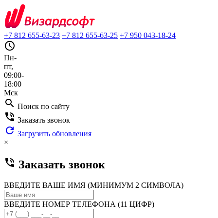
+7 812 655-63-23
+7 812 655-63-25
+7 950 043-18-24
query_builder
Пн-
пт,
09:00-
18:00
Мск
search
Поиск по сайту
phone_in_talk
Заказать звонок
refresh
Загрузить обновления
×
phone_in_talk
Заказать звонок
ВВЕДИТЕ ВАШЕ ИМЯ (МИНИМУМ 2 СИМВОЛА)
ВВЕДИТЕ НОМЕР ТЕЛЕФОНА (11 ЦИФР)