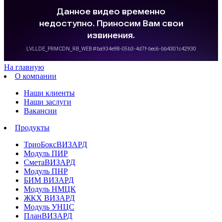
На главную
О компании
Наши клиенты
Наши заслуги
Вакансии
Продукты
ТриоБоксВИЗАРД
Модуль ПИР
СметаВИЗАРД
Модуль ПНР
БИМ ВИЗАРД
Модуль НМЦК
ЖКХ ВИЗАРД
Модуль УНЦС
ПланВИЗАРД