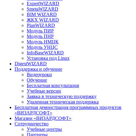
ExpertWIZARD
SmetaWIZARD
BIM WIZARD
ЖКХ WIZARD
PlanWIZARD
Модуль ПИР
Модуль ПНР
Модуль НМЦК
Модуль УНЦС
InfoBaseWIZARD
Установка под Linux
DigestWIZARD
Поддержка и обучение
Видеоуроки
Обучение
Бесплатная консультация
Учебные версии
Заявка в техническую поддержку
Удаленная техническая поддержка
Бесплатная демонстрация программных продуктов
«ВИЗАРДСОФТ»
Магазин «ВИЗАРДСОФТ»
Сотрудничество
Учебные центры
Партнеры