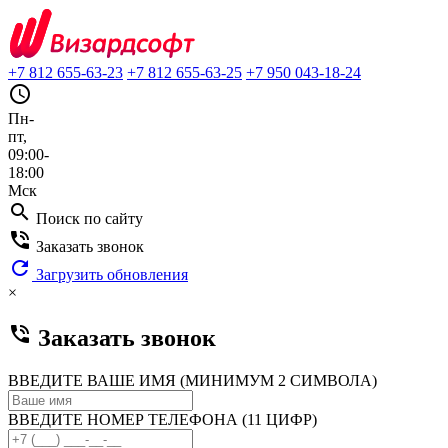
+7 812 655-63-23
+7 812 655-63-25
+7 950 043-18-24
query_builder
Пн-
пт,
09:00-
18:00
Мск
search
Поиск по сайту
phone_in_talk
Заказать звонок
refresh
Загрузить обновления
×
phone_in_talk
Заказать звонок
ВВЕДИТЕ ВАШЕ ИМЯ (МИНИМУМ 2 СИМВОЛА)
ВВЕДИТЕ НОМЕР ТЕЛЕФОНА (11 ЦИФР)