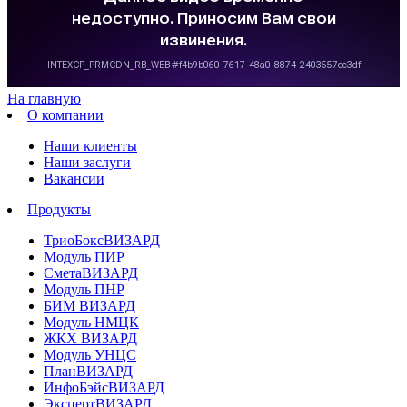
На главную
О компании
Наши клиенты
Наши заслуги
Вакансии
Продукты
ТриоБоксВИЗАРД
Модуль ПИР
СметаВИЗАРД
Модуль ПНР
БИМ ВИЗАРД
Модуль НМЦК
ЖКХ ВИЗАРД
Модуль УНЦС
ПланВИЗАРД
ИнфоБэйсВИЗАРД
ЭкспертВИЗАРД