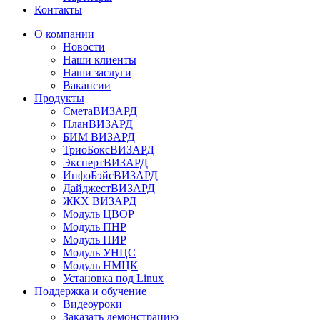
Контакты
О компании
Новости
Наши клиенты
Наши заслуги
Вакансии
Продукты
СметаВИЗАРД
ПланВИЗАРД
БИМ ВИЗАРД
ТриоБоксВИЗАРД
ЭкспертВИЗАРД
ИнфоБэйсВИЗАРД
ДайджестВИЗАРД
ЖКХ ВИЗАРД
Модуль ЦВОР
Модуль ПНР
Модуль ПИР
Модуль УНЦС
Модуль НМЦК
Установка под Linux
Поддержка и обучение
Видеоуроки
Заказать демонстрацию