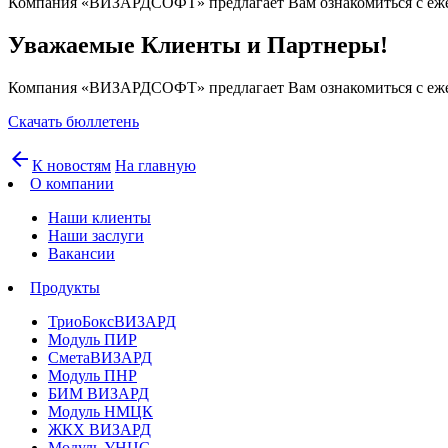
Компания «ВИЗАРДСОФТ» предлагает Вам ознакомиться с ежене
Уважаемые Клиенты и Партнеры!
Компания «ВИЗАРДСОФТ» предлагает Вам ознакомиться с ежене
Скачать бюллетень
arrow_back
К новостям
На главную
О компании
Наши клиенты
Наши заслуги
Вакансии
Продукты
ТриоБоксВИЗАРД
Модуль ПИР
СметаВИЗАРД
Модуль ПНР
БИМ ВИЗАРД
Модуль НМЦК
ЖКХ ВИЗАРД
Модуль УНЦС