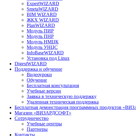
ExpertWIZARD
SmetaWIZARD
BIM WIZARD
ЖКХ WIZARD
PlanWIZARD
Модуль ПИР
Модуль ПНР
Модуль НМЦК
Модуль УНЦС
InfoBaseWIZARD
Установка под Linux
DigestWIZARD
Поддержка и обучение
Видеоуроки
Обучение
Бесплатная консультация
Учебные версии
Заявка в техническую поддержку
Удаленная техническая поддержка
Бесплатная демонстрация программных продуктов «В
Магазин «ВИЗАРДСОФТ»
Сотрудничество
Учебные центры
Партнеры
Контакты