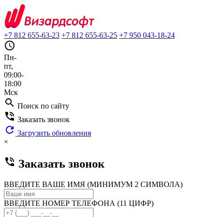
+7 812 655-63-23
+7 812 655-63-25
+7 950 043-18-24
query_builder
Пн-
пт,
09:00-
18:00
Мск
search
Поиск по сайту
phone_in_talk
Заказать звонок
refresh
Загрузить обновления
×
phone_in_talk
Заказать звонок
ВВЕДИТЕ ВАШЕ ИМЯ (МИНИМУМ 2 СИМВОЛА)
ВВЕДИТЕ НОМЕР ТЕЛЕФОНА (11 ЦИФР)