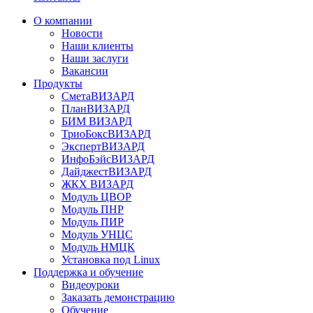
О компании
Новости
Наши клиенты
Наши заслуги
Вакансии
Продукты
СметаВИЗАРД
ПланВИЗАРД
БИМ ВИЗАРД
ТриоБоксВИЗАРД
ЭкспертВИЗАРД
ИнфоБэйсВИЗАРД
ДайджестВИЗАРД
ЖКХ ВИЗАРД
Модуль ЦВОР
Модуль ПНР
Модуль ПИР
Модуль УНЦС
Модуль НМЦК
Установка под Linux
Поддержка и обучение
Видеоуроки
Заказать демонстрацию
Обучение