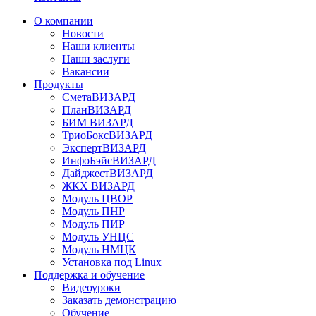
О компании
Новости
Наши клиенты
Наши заслуги
Вакансии
Продукты
СметаВИЗАРД
ПланВИЗАРД
БИМ ВИЗАРД
ТриоБоксВИЗАРД
ЭкспертВИЗАРД
ИнфоБэйсВИЗАРД
ДайджестВИЗАРД
ЖКХ ВИЗАРД
Модуль ЦВОР
Модуль ПНР
Модуль ПИР
Модуль УНЦС
Модуль НМЦК
Установка под Linux
Поддержка и обучение
Видеоуроки
Заказать демонстрацию
Обучение