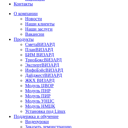
Контакты
О компании
Новости
Наши клиенты
Наши заслуги
Вакансии
Продукты
СметаВИЗАРД
ПланВИЗАРД
БИМ ВИЗАРД
ТриоБоксВИЗАРД
ЭкспертВИЗАРД
ИнфоБэйсВИЗАРД
ДайджестВИЗАРД
ЖКХ ВИЗАРД
Модуль ЦВОР
Модуль ПНР
Модуль ПИР
Модуль УНЦС
Модуль НМЦК
Установка под Linux
Поддержка и обучение
Видеоуроки
Заказать демонстрацию