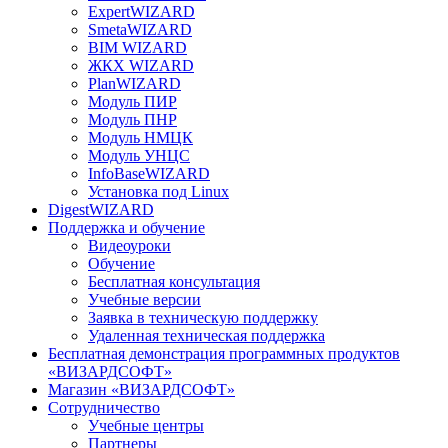
ExpertWIZARD
SmetaWIZARD
BIM WIZARD
ЖКХ WIZARD
PlanWIZARD
Модуль ПИР
Модуль ПНР
Модуль НМЦК
Модуль УНЦС
InfoBaseWIZARD
Установка под Linux
DigestWIZARD
Поддержка и обучение
Видеоуроки
Обучение
Бесплатная консультация
Учебные версии
Заявка в техническую поддержку
Удаленная техническая поддержка
Бесплатная демонстрация программных продуктов
«ВИЗАРДСОФТ»
Магазин «ВИЗАРДСОФТ»
Сотрудничество
Учебные центры
Партнеры