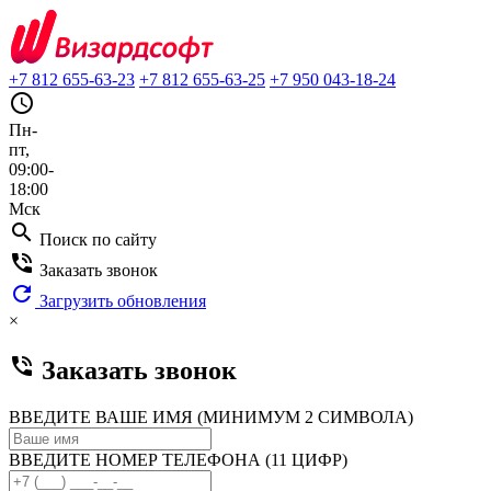
+7 812 655-63-23
+7 812 655-63-25
+7 950 043-18-24
query_builder
Пн-
пт,
09:00-
18:00
Мск
search
Поиск по сайту
phone_in_talk
Заказать звонок
refresh
Загрузить обновления
×
phone_in_talk
Заказать звонок
ВВЕДИТЕ ВАШЕ ИМЯ (МИНИМУМ 2 СИМВОЛА)
ВВЕДИТЕ НОМЕР ТЕЛЕФОНА (11 ЦИФР)