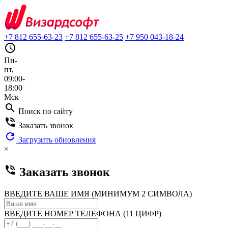
+7 812 655-63-23
+7 812 655-63-25
+7 950 043-18-24
query_builder
Пн-
пт,
09:00-
18:00
Мск
search
Поиск по сайту
phone_in_talk
Заказать звонок
refresh
Загрузить обновления
×
phone_in_talk
Заказать звонок
ВВЕДИТЕ ВАШЕ ИМЯ (МИНИМУМ 2 СИМВОЛА)
ВВЕДИТЕ НОМЕР ТЕЛЕФОНА (11 ЦИФР)