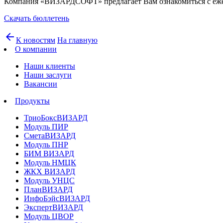
Компания «ВИЗАРДСОФТ» предлагает Вам ознакомиться с ежене
Скачать бюллетень
arrow_back
К новостям
На главную
О компании
Наши клиенты
Наши заслуги
Вакансии
Продукты
ТриоБоксВИЗАРД
Модуль ПИР
СметаВИЗАРД
Модуль ПНР
БИМ ВИЗАРД
Модуль НМЦК
ЖКХ ВИЗАРД
Модуль УНЦС
ПланВИЗАРД
ИнфоБэйсВИЗАРД
ЭкспертВИЗАРД
Модуль ЦВОР