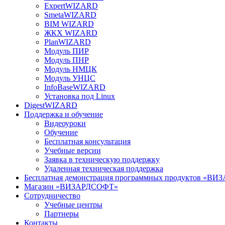
ExpertWIZARD
SmetaWIZARD
BIM WIZARD
ЖКХ WIZARD
PlanWIZARD
Модуль ПИР
Модуль ПНР
Модуль НМЦК
Модуль УНЦС
InfoBaseWIZARD
Установка под Linux
DigestWIZARD
Поддержка и обучение
Видеоуроки
Обучение
Бесплатная консультация
Учебные версии
Заявка в техническую поддержку
Удаленная техническая поддержка
Бесплатная демонстрация программных продуктов «В
Магазин «ВИЗАРДСОФТ»
Сотрудничество
Учебные центры
Партнеры
Контакты