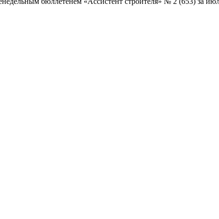
дельным бюллетенем «Ассистент строителя» № 2 (653) за июль