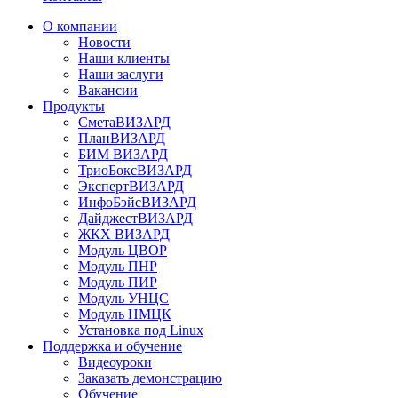
О компании
Новости
Наши клиенты
Наши заслуги
Вакансии
Продукты
СметаВИЗАРД
ПланВИЗАРД
БИМ ВИЗАРД
ТриоБоксВИЗАРД
ЭкспертВИЗАРД
ИнфоБэйсВИЗАРД
ДайджестВИЗАРД
ЖКХ ВИЗАРД
Модуль ЦВОР
Модуль ПНР
Модуль ПИР
Модуль УНЦС
Модуль НМЦК
Установка под Linux
Поддержка и обучение
Видеоуроки
Заказать демонстрацию
Обучение