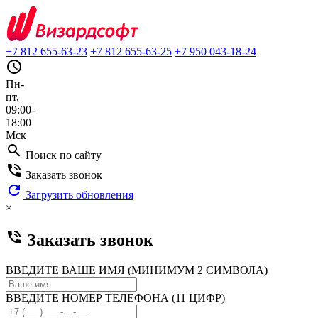
+7 812 655-63-23
+7 812 655-63-25
+7 950 043-18-24
query_builder
Пн-
пт,
09:00-
18:00
Мск
search
Поиск по сайту
phone_in_talk
Заказать звонок
refresh
Загрузить обновления
×
phone_in_talk
Заказать звонок
ВВЕДИТЕ ВАШЕ ИМЯ (МИНИМУМ 2 СИМВОЛА)
ВВЕДИТЕ НОМЕР ТЕЛЕФОНА (11 ЦИФР)