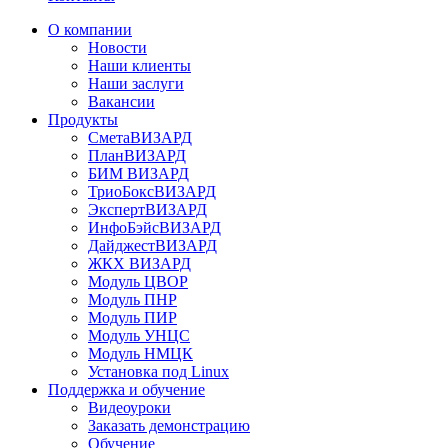
О компании
Новости
Наши клиенты
Наши заслуги
Вакансии
Продукты
СметаВИЗАРД
ПланВИЗАРД
БИМ ВИЗАРД
ТриоБоксВИЗАРД
ЭкспертВИЗАРД
ИнфоБэйсВИЗАРД
ДайджестВИЗАРД
ЖКХ ВИЗАРД
Модуль ЦВОР
Модуль ПНР
Модуль ПИР
Модуль УНЦС
Модуль НМЦК
Установка под Linux
Поддержка и обучение
Видеоуроки
Заказать демонстрацию
Обучение