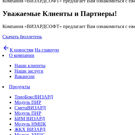
Компания «ВИЗАРДСОФТ» предлагает Вам ознакомиться с ежене
Уважаемые Клиенты и Партнеры!
Компания «ВИЗАРДСОФТ» предлагает Вам ознакомиться с ежене
Скачать бюллетень
arrow_back
К новостям
На главную
О компании
Наши клиенты
Наши заслуги
Вакансии
Продукты
ТриоБоксВИЗАРД
Модуль ПИР
СметаВИЗАРД
Модуль ПНР
БИМ ВИЗАРД
Модуль НМЦК
ЖКХ ВИЗАРД
Модуль УНЦС