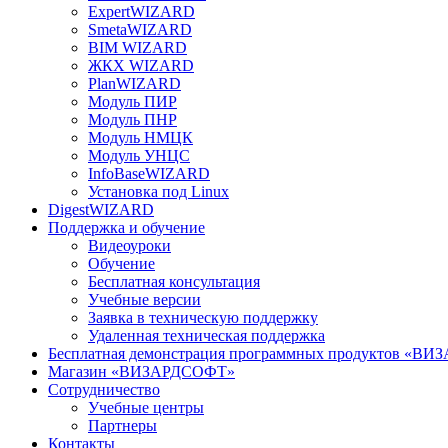
ExpertWIZARD
SmetaWIZARD
BIM WIZARD
ЖКХ WIZARD
PlanWIZARD
Модуль ПИР
Модуль ПНР
Модуль НМЦК
Модуль УНЦС
InfoBaseWIZARD
Установка под Linux
DigestWIZARD
Поддержка и обучение
Видеоуроки
Обучение
Бесплатная консультация
Учебные версии
Заявка в техническую поддержку
Удаленная техническая поддержка
Бесплатная демонстрация программных продуктов «В
Магазин «ВИЗАРДСОФТ»
Сотрудничество
Учебные центры
Партнеры
Контакты