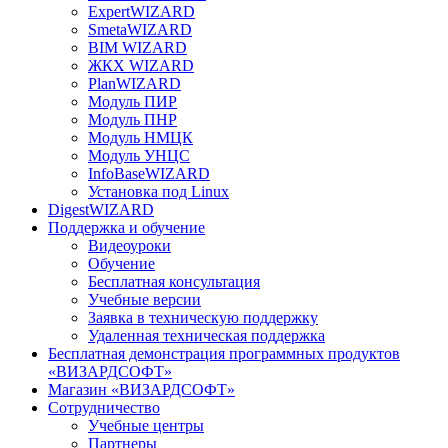
ExpertWIZARD
SmetaWIZARD
BIM WIZARD
ЖКХ WIZARD
PlanWIZARD
Модуль ПИР
Модуль ПНР
Модуль НМЦК
Модуль УНЦС
InfoBaseWIZARD
Установка под Linux
DigestWIZARD
Поддержка и обучение
Видеоуроки
Обучение
Бесплатная консультация
Учебные версии
Заявка в техническую поддержку
Удаленная техническая поддержка
Бесплатная демонстрация программных продуктов
«ВИЗАРДСОФТ»
Магазин «ВИЗАРДСОФТ»
Сотрудничество
Учебные центры
Партнеры