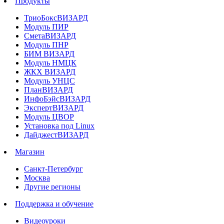
Продукты
ТриоБоксВИЗАРД
Модуль ПИР
СметаВИЗАРД
Модуль ПНР
БИМ ВИЗАРД
Модуль НМЦК
ЖКХ ВИЗАРД
Модуль УНЦС
ПланВИЗАРД
ИнфоБэйсВИЗАРД
ЭкспертВИЗАРД
Модуль ЦВОР
Установка под Linux
ДайджестВИЗАРД
Магазин
Санкт-Петербург
Москва
Другие регионы
Поддержка и обучение
Видеоуроки