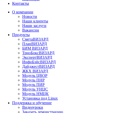
Контакты
О компании
Новости
Наши клиенты
Наши заслуги
Вакансии
Продукты
СметаВИЗАРД
ПланВИЗАРД
БИМ ВИЗАРД
ТриоБоксВИЗАРД
ЭкспертВИЗАРД
ИнфоБэйсВИЗАРД
ДайджестВИЗАРД
ЖКХ ВИЗАРД
Модуль ЦВОР
Модуль ПНР
Модуль ПИР
Модуль УНЦС
Модуль НМЦК
Установка под Linux
Поддержка и обучение
Видеоуроки
Заказать демонстрацию