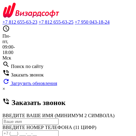
+7 812 655-63-23
+7 812 655-63-25
+7 950 043-18-24
query_builder
Пн-
пт,
09:00-
18:00
Мск
search
Поиск по сайту
phone_in_talk
Заказать звонок
refresh
Загрузить обновления
×
phone_in_talk
Заказать звонок
ВВЕДИТЕ ВАШЕ ИМЯ (МИНИМУМ 2 СИМВОЛА)
ВВЕДИТЕ НОМЕР ТЕЛЕФОНА (11 ЦИФР)